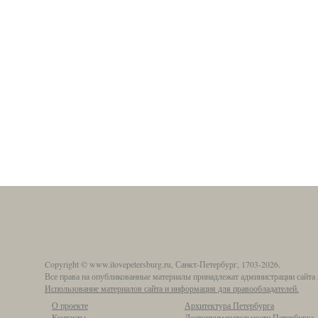
Copyright © www.ilovepetersburg.ru, Санкт-Петербург, 1703-2026.
Все права на опубликованные материалы принадлежат администрации сайта 
Использование материалов сайта и информация для правообладателей.
О проекте
Архитектура Петербурга
Контакты
Достопримечательности Петербурга