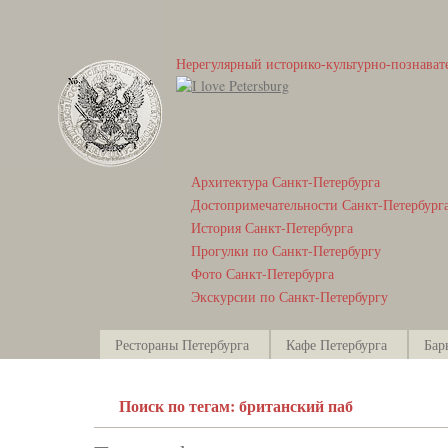
Нерегулярный историко-культурно-познават
Архитектура Санкт-Петербурга
Достопримечательности Санкт-Петербург
История Санкт-Петербурга
Прогулки по Санкт-Петербургу
Фото Санкт-Петербурга
Экскурсии по Санкт-Петербургу
Рестораны Петербурга
Кафе Петербурга
Бар
Поиск по тегам: британский паб