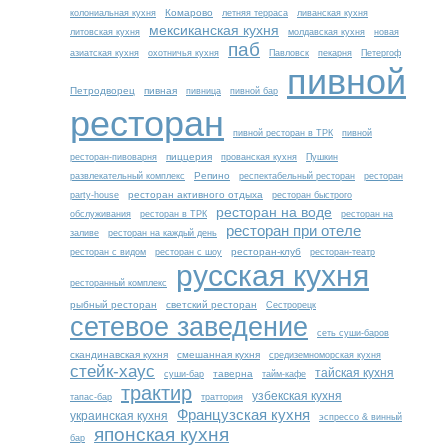
Комарово
колониальная кухня
летняя терраса
ливанская кухня
мексиканская кухня
литовская кухня
молдавская кухня
новая
паб
азиатская кухня
охотничья кухня
Павловск
пекарня
Петергоф
пивной
Петродворец
пивная
пивница
пивной бар
ресторан
пивной ресторан в ТРК
пивной
пиццерия
ресторан-пивоварня
прованская кухня
Пушкин
Репино
развлекательный комплекс
респектабельный ресторан
ресторан
ресторан активного отдыха
party-house
ресторан быстрого
ресторан на воде
обслуживания
ресторан в ТРК
ресторан на
ресторан при отеле
заливе
ресторан на каждый день
ресторан-клуб
ресторан с видом
ресторан с шоу
ресторан-театр
русская кухня
ресторанный комплекс
рыбный ресторан
светский ресторан
Сестрорецк
сетевое заведение
сеть суши-баров
скандинавская кухня
смешанная кухня
средиземноморская кухня
стейк-хаус
тайская кухня
таверна
суши-бар
тайм-кафе
трактир
узбекская кухня
тапас-бар
траттория
Французская кухня
украинская кухня
эспрессо & винный
японская кухня
бар