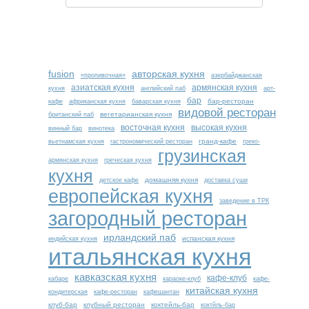
fusion
авторская кухня
«пропивочная»
азербайджанская
азиатская кухня
армянская кухня
кухня
английский паб
арт-
бар
бар-ресторан
кафе
африканская кухня
баварская кухня
видовой ресторан
вегетарианская кухня
британский паб
восточная кухня
высокая кухня
винный бар
винотека
гранд-кафе
вьетнамская кухня
гастрономический ресторан
греко-
грузинская
армянская кухня
греческая кухня
кухня
домашняя кухня
детское кафе
доставка суши
европейская кухня
заведение в ТРК
загородный ресторан
ирландский паб
испанская кухня
индийская кухня
итальянская кухня
кавказская кухня
кафе-клуб
кабаре
караоке-клуб
кафе-
китайская кухня
кондитерская
кафе-ресторан
кафешантан
клуб-бар
клубный ресторан
коктейль-бар
коктйль-бар