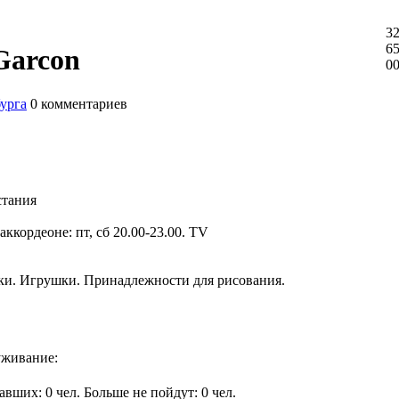
32
65
 Garcon
0
бурга
0
комментариев
стания
ккордеоне: пт, сб 20.00-23.00. TV
ки. Игрушки. Принадлежности для рисования.
живание:
вавших:
0
чел.
Больше не пойдут:
0
чел.