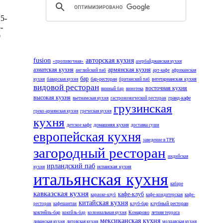
5-
-
0
fusion
авторская кухня
«пропивочная»
азербайджанская кухня
азиатская кухня
армянская кухня
английский паб
арт-кафе
африканская
бар
бар-ресторан
вегетарианская кухня
кухня
баварская кухня
британский паб
видовой ресторан
восточная кухня
винный бар
винотека
высокая кухня
гранд-кафе
вьетнамская кухня
гастрономический ресторан
грузинская
греко-армянская кухня
греческая кухня
кухня
домашняя кухня
детское кафе
доставка суши
европейская кухня
заведение в ТРК
загородный ресторан
индийская
ирландский паб
испанская кухня
кухня
итальянская кухня
кабаре
кавказская кухня
кафе-клуб
караоке-клуб
кафе-кондитерская
кафе-
китайская кухня
клуб-бар
клубный ресторан
ресторан
кафешантан
коктейль-бар
Комарово
коктйль-бар
колониальная кухня
летняя терраса
мексиканская кухня
ливанская кухня
литовская кухня
молдавская кухня