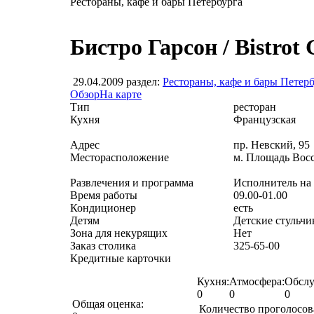
Рестораны, кафе и бары Петербурга
Бистро Гарсон / Bistrot
29.04.2009
раздел:
Рестораны, кафе и бары Петер
Обзор
На карте
Тип
ресторан
Кухня
Французская
Адрес
пр. Невский, 95
Месторасположение
м. Площадь Вос
Развлечения и программа
Исполнитель на а
Время работы
09.00-01.00
Кондиционер
есть
Детям
Детские стульчи
Зона для некурящих
Нет
Заказ столика
325-65-00
Кредитные карточки
Кухня:
Атмосфера:
Обслу
0
0
0
Общая оценка:
Количество проголосо