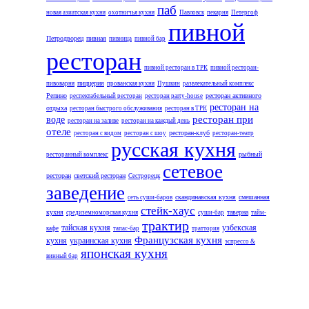
паб
новая азиатская кухня
охотничья кухня
Павловск
пекарня
Петергоф
пивной
Петродворец
пивная
пивница
пивной бар
ресторан
пивной ресторан в ТРК
пивной ресторан-
пиццерия
пивоварня
прованская кухня
Пушкин
развлекательный комплекс
Репино
ресторан активного
респектабельный ресторан
ресторан party-house
ресторан на
отдыха
ресторан быстрого обслуживания
ресторан в ТРК
ресторан при
воде
ресторан на заливе
ресторан на каждый день
отеле
ресторан-клуб
ресторан с видом
ресторан с шоу
ресторан-театр
русская кухня
рыбный
ресторанный комплекс
сетевое
ресторан
светский ресторан
Сестрорецк
заведение
скандинавская кухня
смешанная
сеть суши-баров
стейк-хаус
кухня
таверна
средиземноморская кухня
суши-бар
тайм-
трактир
тайская кухня
узбекская
кафе
тапас-бар
траттория
Французская кухня
кухня
украинская кухня
эспрессо &
японская кухня
винный бар