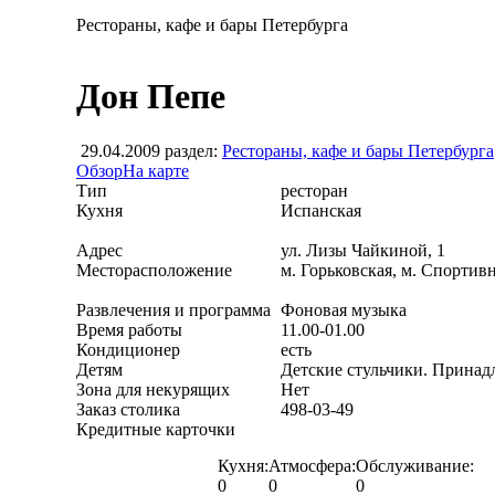
Рестораны, кафе и бары Петербурга
Дон Пепе
29.04.2009
раздел:
Рестораны, кафе и бары Петербурга
Обзор
На карте
Тип
ресторан
Кухня
Испанская
Адрес
ул. Лизы Чайкиной, 1
Месторасположение
м. Горьковская, м. Спортивн
Развлечения и программа
Фоновая музыка
Время работы
11.00-01.00
Кондиционер
есть
Детям
Детские стульчики. Принад
Зона для некурящих
Нет
Заказ столика
498-03-49
Кредитные карточки
Кухня:
Атмосфера:
Обслуживание:
0
0
0