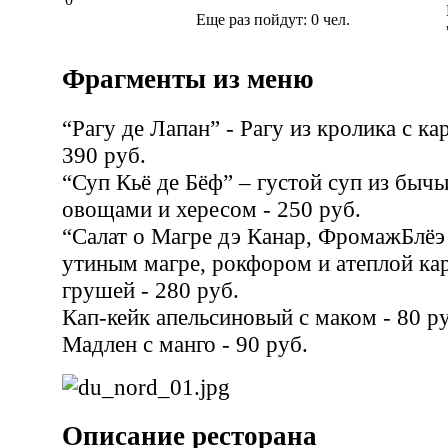
Еще раз пойдут:
0
чел.
Фрагменты из меню
“Рагу де Лапан” - Рагу из кролика с к
390 руб.
“Суп Кьё де Бёф” – густой суп из бычь
овощами и хересом - 250 руб.
“Салат о Магре дэ Канар, ФромажБлëэ 
утиным магре, рокфором и aтеплой ка
грушей - 280 руб.
Кап-кейк апельсиновый с маком - 80 р
Мадлен с манго - 90 руб.
Описание ресторана