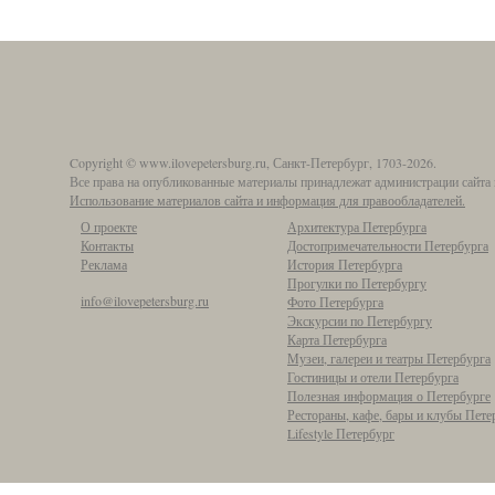
Copyright © www.ilovepetersburg.ru, Санкт-Петербург, 1703-2026.
Все права на опубликованные материалы принадлежат администрации сайта 
Использование материалов сайта и информация для правообладателей.
О проекте
Архитектура Петербурга
Контакты
Достопримечательности Петербурга
Реклама
История Петербурга
Прогулки по Петербургу
info@ilovepetersburg.ru
Фото Петербурга
Экскурсии по Петербургу
Карта Петербурга
Музеи, галереи и театры Петербурга
Гостиницы и отели Петербурга
Полезная информация о Петербурге
Рестораны, кафе, бары и клубы Пете
Lifestyle Петербург