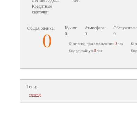
Летняя терраса
нет.
Кредитные
карточки
Кухня:
Атмосфера:
Обслуживан
Общая оценка:
0
0
0
0
0
Количество проголосовавших:
чел.
Бол
0
Еще раз пойдут:
чел.
Еще
Теги:
трактир