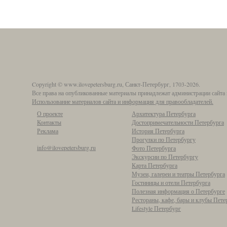
Copyright © www.ilovepetersburg.ru, Санкт-Петербург, 1703-2026.
Все права на опубликованные материалы принадлежат администрации сайта 
Использование материалов сайта и информация для правообладателей.
О проекте
Архитектура Петербурга
Контакты
Достопримечательности Петербурга
Реклама
История Петербурга
Прогулки по Петербургу
info@ilovepetersburg.ru
Фото Петербурга
Экскурсии по Петербургу
Карта Петербурга
Музеи, галереи и театры Петербурга
Гостиницы и отели Петербурга
Полезная информация о Петербурге
Рестораны, кафе, бары и клубы Пете
Lifestyle Петербург