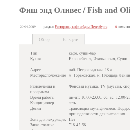
Фиш энд Оливес / Fish and Oli
29.04.2009
раздел:
Рестораны, кафе и бары Петербурга
0
коммент
Обзор
На карте
Тип
кафе, суши-бар
Кухня
Европейская, Итальянская, Суши
Адрес
наб. Петроградская, 18 а
Месторасположение
м. Горьковская, м. Площадь Лени
Развлечения и
Фоновая музыка. TV [музыка, спо
программа
Время работы
пн-пт: 10.00-23.00, сб, вс: 12.00-2
Кондиционер
есть
Детям
Трансляция мультфильмов. Подаро
принадлежности для рисования.
Зона для некурящих
Нет
Заказ столика
718-42-58