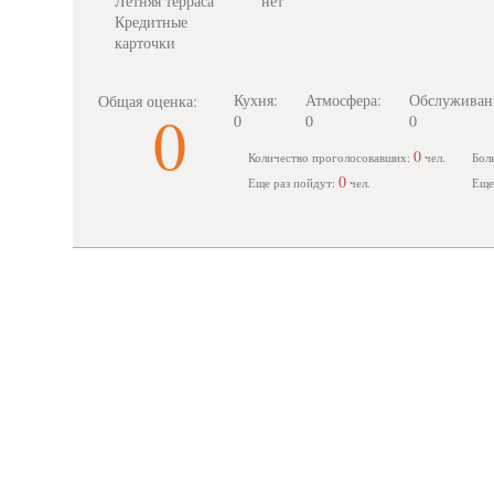
Летняя терраса
нет
Кредитные
карточки
Кухня:
Атмосфера:
Обслуживан
Общая оценка:
0
0
0
0
0
Количество проголосовавших:
чел.
Бол
0
Еще раз пойдут:
чел.
Еще