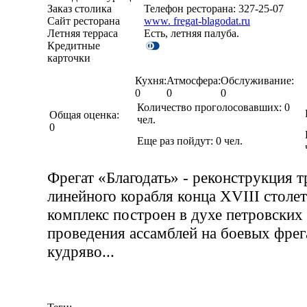
Заказ столика
Телефон ресторана: 327-25-07
Сайт ресторана
www. fregat-blagodat.ru
Летняя терраса
Есть, летняя палуба.
Кредитные
карточки
Кухня:
Атмосфера:
Обслуживание:
0
0
0
Количество проголосовавших:
0
Общая оценка:
чел.
0
Еще раз пойдут:
0
чел.
Фрегат «Благодать» - реконструкция 
линейного корабля конца XVIII столе
комплекс построен в духе петровских
проведения ассамблей на боевых фрега
кудряво...