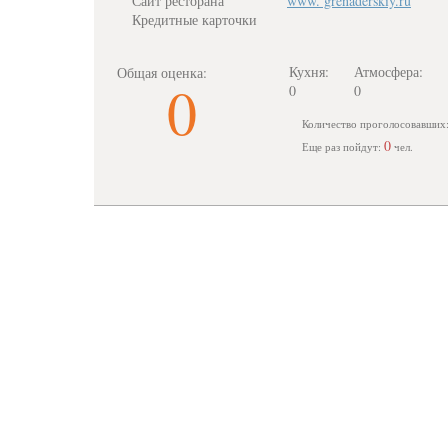
Сайт ресторана
www. grenaderskiy.ru
Кредитные карточки
Кухня:
Атмосфера:
Общая оценка:
0
0
0
Количество проголосовавших
0
Еще раз пойдут:
чел.