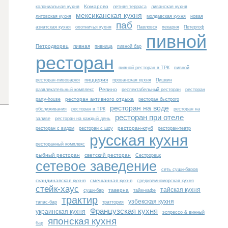
Комарово
колониальная кухня
летняя терраса
ливанская кухня
мексиканская кухня
литовская кухня
молдавская кухня
новая
паб
азиатская кухня
охотничья кухня
Павловск
пекарня
Петергоф
пивной
Петродворец
пивная
пивница
пивной бар
ресторан
пивной ресторан в ТРК
пивной
пиццерия
ресторан-пивоварня
прованская кухня
Пушкин
Репино
развлекательный комплекс
респектабельный ресторан
ресторан
ресторан активного отдыха
party-house
ресторан быстрого
ресторан на воде
обслуживания
ресторан в ТРК
ресторан на
ресторан при отеле
заливе
ресторан на каждый день
ресторан-клуб
ресторан с видом
ресторан с шоу
ресторан-театр
русская кухня
ресторанный комплекс
рыбный ресторан
светский ресторан
Сестрорецк
сетевое заведение
сеть суши-баров
скандинавская кухня
смешанная кухня
средиземноморская кухня
стейк-хаус
тайская кухня
таверна
суши-бар
тайм-кафе
трактир
узбекская кухня
тапас-бар
траттория
Французская кухня
украинская кухня
эспрессо & винный
японская кухня
бар