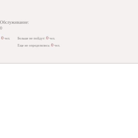
Обслуживание:
0
0
0
:
чел.
Больше не пойдут:
чел.
0
Еще не определились:
чел.