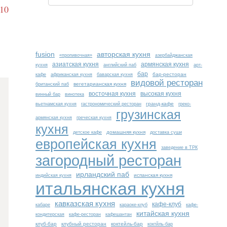
-10
fusion
авторская кухня
«пропивочная»
азербайджанская
азиатская кухня
армянская кухня
кухня
английский паб
арт-
бар
бар-ресторан
кафе
африканская кухня
баварская кухня
видовой ресторан
вегетарианская кухня
британский паб
восточная кухня
высокая кухня
винный бар
винотека
гранд-кафе
вьетнамская кухня
гастрономический ресторан
греко-
грузинская
армянская кухня
греческая кухня
кухня
домашняя кухня
детское кафе
доставка суши
европейская кухня
заведение в ТРК
загородный ресторан
ирландский паб
испанская кухня
индийская кухня
итальянская кухня
кавказская кухня
кафе-клуб
кабаре
караоке-клуб
кафе-
китайская кухня
кондитерская
кафе-ресторан
кафешантан
клуб-бар
клубный ресторан
коктейль-бар
коктйль-бар