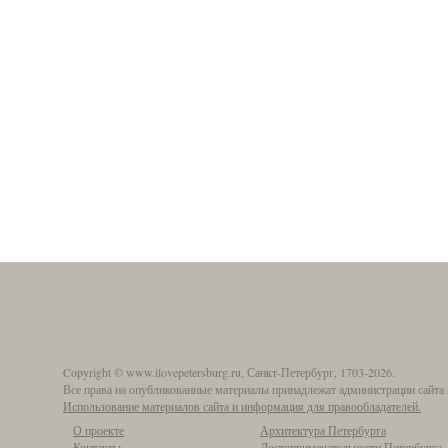
Copyright © www.ilovepetersburg.ru, Санкт-Петербург, 1703-2026.
Все права на опубликованные материалы принадлежат администрации сайта 
Использование материалов сайта и информация для правообладателей.
О проекте
Архитектура Петербурга
Контакты
Достопримечательности Петербурга