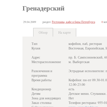
Гренадерский
29.04.2009
раздел:
Рестораны, кафе и бары Петербурга
0
ко
Обзор
На карте
Тип
кофейня, паб, ресторан
Кухня
Восточная, Европейская, 
Адрес
пр. Б. Сампсониевский, 6
Месторасположение
м. Выборгская
Развлечения и
Эстрадные исполнители: пн
программа
Время работы
Кофейня: пн-пт 09.30-01.00
12.00-23.00
Кондиционер
есть
Детям
Детское меню. Стульчики.
Зона для некурящих
Нет
Заказ столика
Телефон ресторана: 955-0