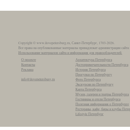
Copyright © www.ilovepetersburg.ru, Санкт-Петербург, 1703-2026.
Все права на опубликованные материалы принадлежат администрации сайта 
Использование материалов сайта и информация для правообладателей.
О проекте
Архитектура Петербурга
Контакты
Достопримечательности Петербурга
Реклама
История Петербурга
Прогулки по Петербургу
info@ilovepetersburg.ru
Фото Петербурга
Экскурсии по Петербургу
Карта Петербурга
Музеи, галереи и театры Петербурга
Гостиницы и отели Петербурга
Полезная информация о Петербурге
Рестораны, кафе, бары и клубы Пете
Lifestyle Петербург