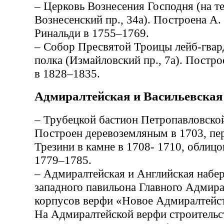
– Церковь Вознесения Господня (на т
Вознесенский пр., 34а). Построена А.
Ринальди в 1755–1769.
– Собор Пресвятой Троицы лейб-гвар
полка (Измайловский пр., 7а). Постро
в 1828–1835.
Адмиралтейская и Васильевская 
– Трубецкой бастион Петропавловской
Построен деревоземляным в 1703, пе
Трезини в камне в 1708- 1710, облицо
1779–1785.
– Адмиралтейская и Английская набе
западного павильона Главного Адмира
корпусов верфи «Новое Адмиралтейс
На Адмиралтейской верфи строительс