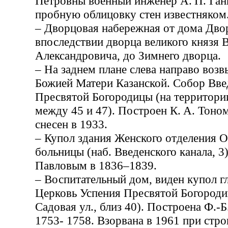
Петровны военный инженер А. П. Ган
пробную облицовку стен известняком
– Дворцовая набережная от дома Дво
впоследствии дворца великого князя 
Александровича, до Зимнего дворца.
– На заднем плане слева направо воз
Божией Матери Казанской. Собор Вве
Пресвятой Богородицы (на территории
между 45 и 47). Построен К. А. Тоно
снесен в 1933.
– Купол здания Женского отделения 
больницы (наб. Введенского канала, 3
Павловым в 1836–1839.
– Воспитательный дом, виден купол гл
Церковь Успения Пресвятой Богороди
Садовая ул., близ 40). Построена Ф.-Б.
1753- 1758. Взорвана в 1961 при стро