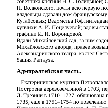
советника княгини Н. С. Голицыной; 
П. Волконского, почти всю первую по
владельцы сдавали дом французскому 
Кутайсовых; Ведомства Гофтинтендан
купчихи А. И. Поцелуевой; вдовы ста
графини И. И. Воронцовой.
Вдали Михайловский сад, за ним садо
Михайловского дворца, правее возвы
Александринского театра, костел Свя
башня Ратгауза.
Адмиралтейская часть.
– Екатерининская куртина Петропавло
Построена деревоземляной в 1703, пе
Д. Трезини в 1710–1727, облицована 
1785; еше в 1751–1754 по повелению