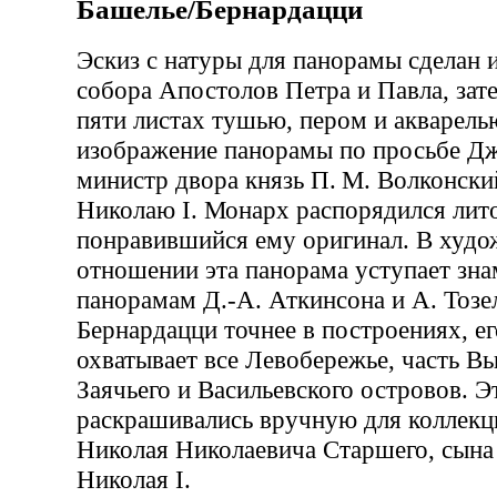
Башелье/Бернардацци
Эскиз с натуры для панорамы сделан 
собора Апостолов Петра и Павла, зат
пяти листах тушью, пером и акварель
изображение панорамы по просьбе Дж
министр двора князь П. М. Волконски
Николаю I. Монарх распорядился лит
понравившийся ему оригинал. В худ
отношении эта панорама уступает зн
панорамам Д.-А. Аткинсона и А. Тозе
Бернардацци точнее в построениях, е
охватывает все Левобережье, часть В
Заячьего и Васильевского островов. Э
раскрашивались вручную для коллекци
Николая Николаевича Старшего, сына
Николая I.