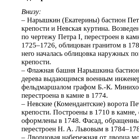
Внизу:
– Нарышкин (Екатерины) бастион Пе
крепости и Невская куртина. Возведе
по чертежу Петра I, перестроен в кам
1725–1726, облицован гранитом в 178
него началась облицовка наружных по
крепости.
– Флажная башня Нарышкина бастион
дерева выдающимся военным инженер
фельдмаршалом графом Б.-К. Минихо
перестроена в камне в 1774.
– Невские (Комендантские) ворота П
крепости. Построены в 1710 в камне,
оформлены в 1748. Фасад, обращенны
перестроен Н. А. Львовым в 1784–17
– Дворцовая набережная от дворца м