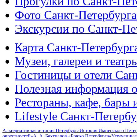
Прогулки по Санкт-Пет
Фото Санкт-Петербурга
Экскурсии по Санкт-Пе
Карта Санкт-Петербург
Музеи, галереи и театр
Гостиницы и отели Сан
Полезная информация о
Рестораны, кафе, бары 
Lifestyle Санкт-Петерб
Альтернативная история Петербурга
История Имперского Петер
окрестностей»
А. А. Бахтиаров «Брюхо Петербурга»
Утраченные