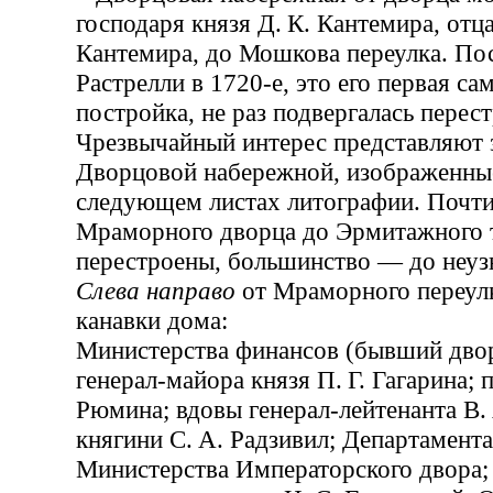
господаря князя Д. К. Кантемира, отц
Кантемира, до Мошкова переулка. Пос
Растрелли в 1720-е, это его первая са
постройка, не раз подвергалась перес
Чрезвычайный интерес представляют 
Дворцовой набережной, изображенные
следующем листах литографии. Почти
Мраморного дворца до Эрмитажного 
перестроены, большинство — до неуз
Слева направо
от Мраморного переул
канавки дома:
Министерства финансов (бывший двор
генерал-майора князя П. Г. Гагарина; 
Рюмина; вдовы генерал-лейтенанта В.
княгини С. А. Радзивил; Департамента
Министерства Императорского двора;