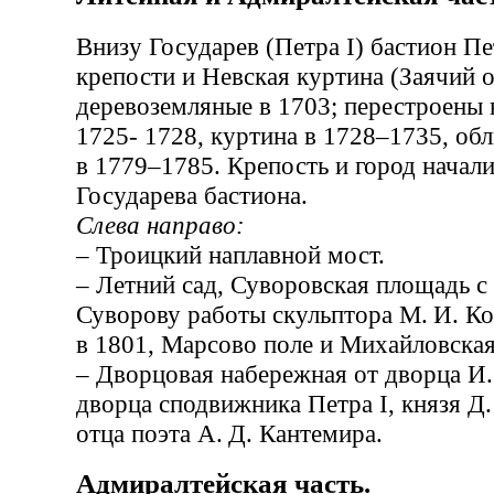
Внизу Государев (Петра I) бастион П
крепости и Невская куртина (Заячий 
деревоземляные в 1703; перестроены в
1725- 1728, куртина в 1728–1735, об
в 1779–1785. Крепость и город начали
Государева бастиона.
Слева направо:
– Троицкий наплавной мост.
– Летний сад, Суворовская площадь с
Суворову работы скульптора М. И. Ко
в 1801, Марсово поле и Михайловска
– Дворцовая набережная от дворца И.
дворца сподвижника Петра I, князя Д.
отца поэта А. Д. Кантемира.
Адмиралтейская часть.