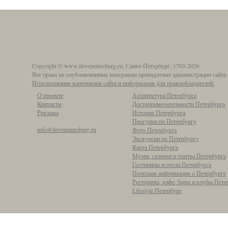
Copyright © www.ilovepetersburg.ru, Санкт-Петербург, 1703-2026.
Все права на опубликованные материалы принадлежат администрации сайта 
Использование материалов сайта и информация для правообладателей.
О проекте
Архитектура Петербурга
Контакты
Достопримечательности Петербурга
Реклама
История Петербурга
Прогулки по Петербургу
info@ilovepetersburg.ru
Фото Петербурга
Экскурсии по Петербургу
Карта Петербурга
Музеи, галереи и театры Петербурга
Гостиницы и отели Петербурга
Полезная информация о Петербурге
Рестораны, кафе, бары и клубы Пете
Lifestyle Петербург