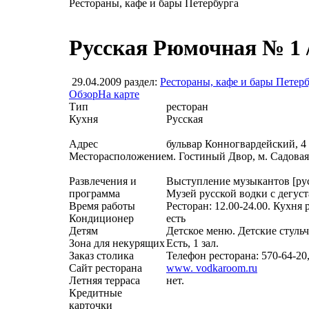
Рестораны, кафе и бары Петербурга
Русская Рюмочная № 1 
29.04.2009
раздел:
Рестораны, кафе и бары Петер
Обзор
На карте
Тип
ресторан
Кухня
Русская
Адрес
бульвар Конногвардейский, 4
Месторасположение
м. Гостиный Двор, м. Садова
Развлечения и
Выступление музыкантов [русск
программа
Музей русской водки с дегуст
Время работы
Ресторан: 12.00-24.00. Кухня р
Кондиционер
есть
Детям
Детское меню. Детские стуль
Зона для некурящих
Есть, 1 зал.
Заказ столика
Телефон ресторана: 570-64-20,
Сайт ресторана
www. vodkaroom.ru
Летняя терраса
нет.
Кредитные
карточки