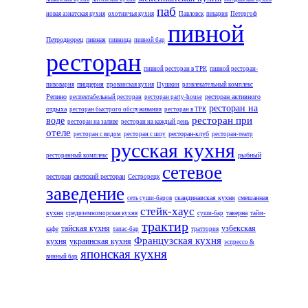
паб
новая азиатская кухня
охотничья кухня
Павловск
пекарня
Петергоф
пивной
Петродворец
пивная
пивница
пивной бар
ресторан
пивной ресторан в ТРК
пивной ресторан-
пиццерия
пивоварня
прованская кухня
Пушкин
развлекательный комплекс
Репино
ресторан активного
респектабельный ресторан
ресторан party-house
ресторан на
отдыха
ресторан быстрого обслуживания
ресторан в ТРК
ресторан при
воде
ресторан на заливе
ресторан на каждый день
отеле
ресторан-клуб
ресторан с видом
ресторан с шоу
ресторан-театр
русская кухня
рыбный
ресторанный комплекс
сетевое
ресторан
светский ресторан
Сестрорецк
заведение
скандинавская кухня
смешанная
сеть суши-баров
стейк-хаус
кухня
таверна
средиземноморская кухня
суши-бар
тайм-
трактир
тайская кухня
узбекская
кафе
тапас-бар
траттория
Французская кухня
кухня
украинская кухня
эспрессо &
японская кухня
винный бар