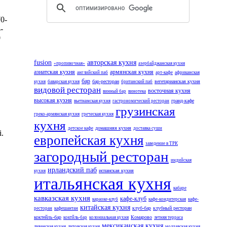
0-
-
0
fusion
авторская кухня
«пропивочная»
азербайджанская кухня
азиатская кухня
армянская кухня
английский паб
арт-кафе
африканская
бар
бар-ресторан
вегетарианская кухня
кухня
баварская кухня
британский паб
видовой ресторан
восточная кухня
винный бар
винотека
высокая кухня
гранд-кафе
вьетнамская кухня
гастрономический ресторан
грузинская
греко-армянская кухня
греческая кухня
кухня
домашняя кухня
детское кафе
доставка суши
.
европейская кухня
заведение в ТРК
загородный ресторан
индийская
ирландский паб
испанская кухня
кухня
итальянская кухня
кабаре
кавказская кухня
кафе-клуб
караоке-клуб
кафе-кондитерская
кафе-
китайская кухня
клуб-бар
клубный ресторан
ресторан
кафешантан
коктейль-бар
Комарово
коктйль-бар
колониальная кухня
летняя терраса
мексиканская кухня
ливанская кухня
литовская кухня
молдавская кухня