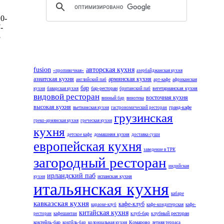
0-
-
3
fusion
авторская кухня
«пропивочная»
азербайджанская кухня
азиатская кухня
армянская кухня
английский паб
арт-кафе
африканская
бар
бар-ресторан
вегетарианская кухня
кухня
баварская кухня
британский паб
видовой ресторан
восточная кухня
винный бар
винотека
высокая кухня
гранд-кафе
вьетнамская кухня
гастрономический ресторан
грузинская
греко-армянская кухня
греческая кухня
кухня
домашняя кухня
детское кафе
доставка суши
европейская кухня
заведение в ТРК
загородный ресторан
индийская
ирландский паб
испанская кухня
кухня
итальянская кухня
кабаре
кавказская кухня
кафе-клуб
караоке-клуб
кафе-кондитерская
кафе-
китайская кухня
клуб-бар
клубный ресторан
ресторан
кафешантан
коктейль-бар
Комарово
коктйль-бар
колониальная кухня
летняя терраса