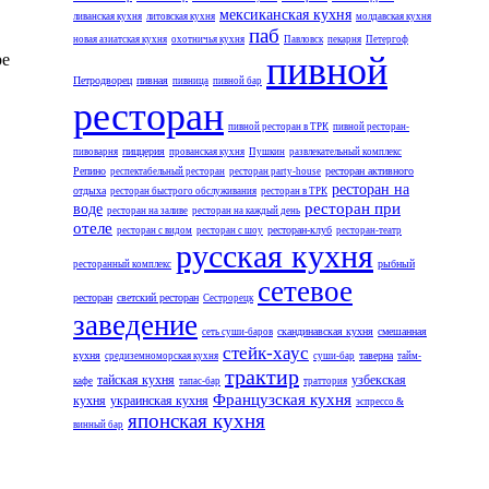
мексиканская кухня
ливанская кухня
литовская кухня
молдавская кухня
паб
новая азиатская кухня
охотничья кухня
Павловск
пекарня
Петергоф
пивной
ре
Петродворец
пивная
пивница
пивной бар
ресторан
пивной ресторан в ТРК
пивной ресторан-
пиццерия
пивоварня
прованская кухня
Пушкин
развлекательный комплекс
Репино
ресторан активного
респектабельный ресторан
ресторан party-house
ресторан на
отдыха
ресторан быстрого обслуживания
ресторан в ТРК
ресторан при
воде
ресторан на заливе
ресторан на каждый день
отеле
ресторан-клуб
ресторан с видом
ресторан с шоу
ресторан-театр
русская кухня
рыбный
ресторанный комплекс
сетевое
ресторан
светский ресторан
Сестрорецк
заведение
скандинавская кухня
смешанная
сеть суши-баров
стейк-хаус
кухня
таверна
средиземноморская кухня
суши-бар
тайм-
трактир
тайская кухня
узбекская
кафе
тапас-бар
траттория
Французская кухня
кухня
украинская кухня
эспрессо &
японская кухня
винный бар