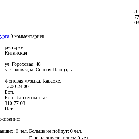
31
77
0
бурга
0
комментариев
ресторан
Китайская
ул. Гороховая, 48
м. Садовая, м. Сенная Площадь
Фоновая музыка. Караоке.
12.00-23.00
Есть
Есть, банкетный зал
310-77-03
Нет.
живание:
вавших:
0
чел.
Больше не пойдут:
0
чел.
Еще не определились:
0
чел.