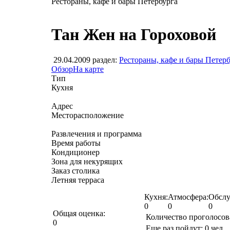
Рестораны, кафе и бары Петербурга
Тан Жен на Гороховой
29.04.2009
раздел:
Рестораны, кафе и бары Петер
Обзор
На карте
Тип
Кухня
Адрес
Месторасположение
Развлечения и программа
Время работы
Кондиционер
Зона для некурящих
Заказ столика
Летняя терраса
Кухня:
Атмосфера:
Обслу
0
0
0
Общая оценка:
Количество проголосо
0
Еще раз пойдут:
0
чел.