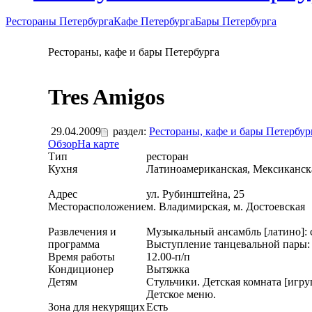
Рестораны Петербурга
Кафе Петербурга
Бары Петербурга
Рестораны, кафе и бары Петербурга
Tres Amigos
29.04.2009
раздел:
Рестораны, кафе и бары Петербур
Обзор
На карте
Тип
ресторан
Кухня
Латиноамериканская, Мексиканск
Адрес
ул. Рубинштейна, 25
Месторасположение
м. Владимирская, м. Достоевская
Развлечения и
Музыкальный ансамбль [латино]: ср
программа
Выступление танцевальной пары: ч
Время работы
12.00-п/п
Кондиционер
Вытяжка
Детям
Стульчики. Детская комната [игру
Детское меню.
Зона для некурящих
Есть