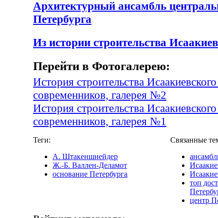
Архитектурный ансамбль централ
Петербурга
Из истории строительства Исаакиев
Перейти в Фотогалерею:
История строительства Исаакиевского
современников, галерея №2
История строительства Исаакиевского
современников, галерея №1
Теги:
Связанные те
А. Штакеншнейдер
ансамбл
Ж.-Б. Валлен-Деламот
Исаакие
основание Петербурга
Исаакие
топ дос
Петербу
центр П