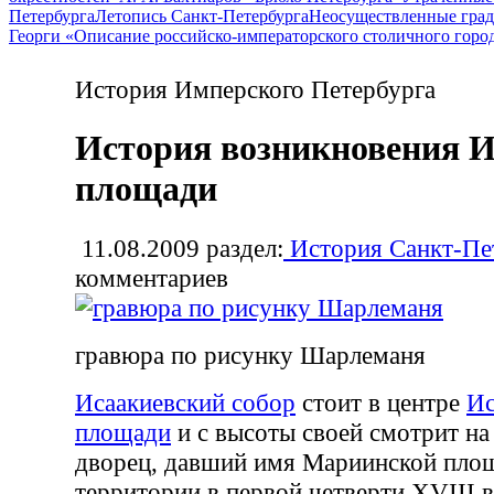
Петербурга
Летопись Санкт-Петербурга
Неосуществленные град
Георги «Описание российско-императорского столичного горо
История Имперского Петербурга
История возникновения И
площади
11.08.2009
раздел:
История Санкт-Пе
комментариев
гравюра по рисунку Шарлеманя
Исаакиевский собор
стоит в центре
Ис
площади
и с высоты своей смотрит н
дворец, давший имя Мариинской площ
территории в первой четверти XVIII в