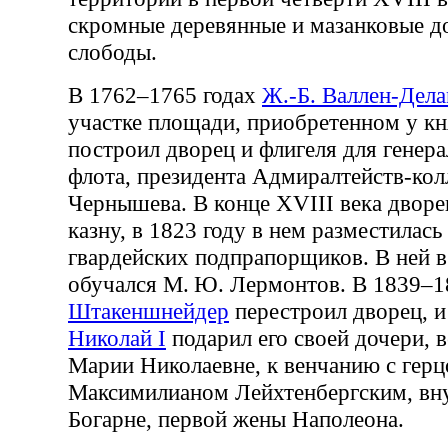
скромные деревянные и мазанковые 
слободы.
В 1762–1765 годах
Ж.-Б. Валлен-Дел
участке площади, приобретенном у кня
построил дворец и флигеля для генер
флота, президента Адмиралтейств-колл
Чернышева. В конце XVIII века дворе
казну, в 1823 году в нем разместилас
гвардейских подпрапорщиков. В ней в
обучался М. Ю. Лермонтов. В 1839–1
Штакеншнейдер
перестроил дворец, 
Николай I
подарил его своей дочери, 
Марии Николаевне, к венчанию с гер
Максимилианом Лейхтенбергским, в
Богарне, первой жены Наполеона.