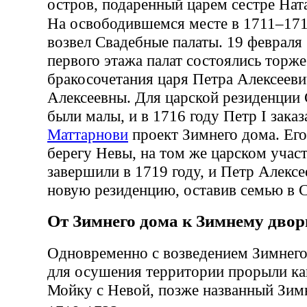
остров, подаренный царем сестре На
На освободившемся месте в 1711–17
возвел Свадебные палаты. 19 февраля 
первого этажа палат состоялись торж
бракосочетания царя Петра Алексееви
Алексеевны. Для царской резиденции
были малы, и в 1716 году Петр I заказ
Маттарнови
проект Зимнего дома. Его
берегу Невы, на том же царском участ
завершили в 1719 году, и Петр Алексе
новую резиденцию, оставив семью в С
От Зимнего дома к Зимнему двор
Одновременно с возведением Зимнего
для осушения территории прорыли ка
Мойку с Невой, позже названный Зимн