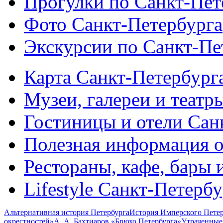
Прогулки по Санкт-Пет
Фото Санкт-Петербурга
Экскурсии по Санкт-Пе
Карта Санкт-Петербург
Музеи, галереи и театр
Гостиницы и отели Сан
Полезная информация о
Рестораны, кафе, бары 
Lifestyle Санкт-Петерб
Альтернативная история Петербурга
История Имперского Петер
окрестностей»
А. А. Бахтиаров «Брюхо Петербурга»
Утраченные