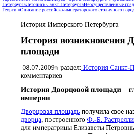
Петербурга
Летопись Санкт-Петербурга
Неосуществленные град
Георги «Описание российско-императорского столичного горо
История Имперского Петербурга
История возникновения 
площади
08.07.2009
раздел:
История Санкт-П
комментариев
История Дворцовой площади – г
империи
Дворцовая площадь
получила свое на
дворца
, построенного
Ф.-Б. Растрелли
для императрицы Елизаветы Петровны