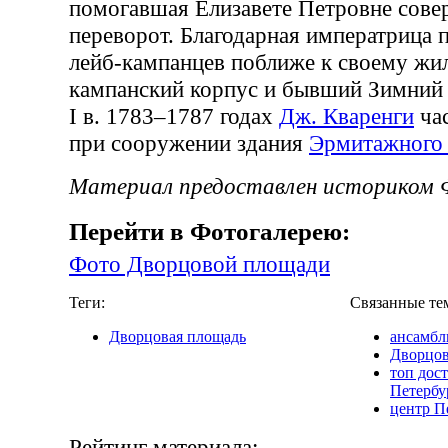
помогавшая Елизавете Петровне сов
переворот. Благодарная императрица 
лейб-кампанцев поближе к своему жи
кампанский корпус и бывший Зимний
I в. 1783–1787 годах
Дж. Кваренги
час
при сооружении здания
Эрмитажного 
Материал предоставлен историком Ф
Перейти в Фотогалерею:
Фото Дворцовой площади
Теги:
Связанные те
Дворцовая площадь
ансамбл
Дворцов
топ дос
Петербу
центр П
Рейтинг материала: