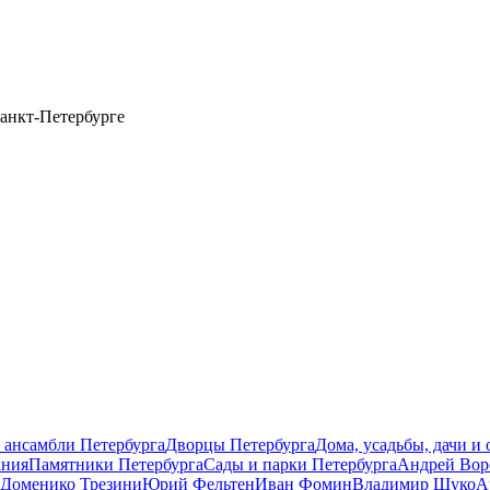
анкт-Петербурге
 ансамбли Петербурга
Дворцы Петербурга
Дома, усадьбы, дачи и
ания
Памятники Петербурга
Сады и парки Петербурга
Андрей Вор
Доменико Трезини
Юрий Фельтен
Иван Фомин
Владимир Щуко
А