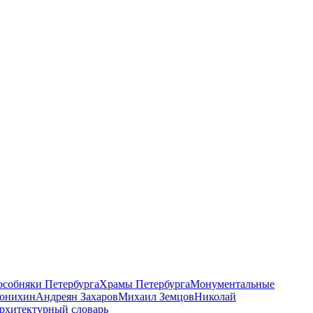
 особняки Петербурга
Храмы Петербурга
Монументальные
онихин
Андреян Захаров
Михаил Земцов
Николай
рхитектурный словарь