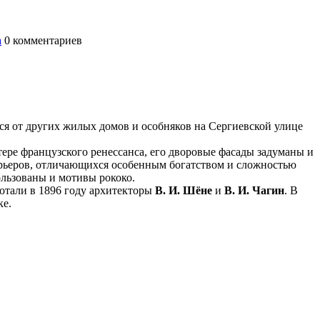
а
0
комментариев
ся от других жилых домов и особняков на Сергиевской улице
тере французского ренессанса, его дворовые фасады задуманы и
рьеров, отличающихся особенным богатством и сложностью
ользованы и мотивы рококо.
ботали в 1896 году архитекторы
В. И. Шёне
и
В. И. Чагин
. В
ке.