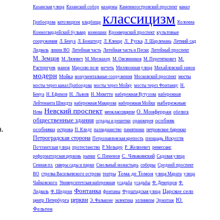
Казанская улица
Казанский собор
казармы
Каменноостровский проспект
канал
классицизм
Грибоедова
католицизм
кладбища
Коломна
культовые
Конногвардейский бульвар
конюшни
Кронверкский проспект
сооружения
Л. Руска
Летний сад
Л. Бенуа
Л. Бонштедт
Л. Кленце
Л. Шарлемань
Лидваль
линии ВО
Литейная часть
Литейная часть и Пески
Литейный проспект
М. Земцов
М.
М. Лялевич
М. Месмахер
М. Овсянников
М. Перетяткович
Расторгуев
манеж
Марсово поле
мечеть
Миллионная улица
Михайловский замок
модерн
Мойка
мосты
монументальные сооружения
Московский проспект
мосты через канал Грибоедова
мосты через Мойку
мосты через Фонтанку
Н.
Н. Львов
Бенуа
Н. Ефимов
Н. Микетти
набережная Кутузова
набережная
набережные
Лейтенанта Шмидта
набережная Макарова
набережная Мойки
Невский проспект
О. Монферран
неоклассицизм
Нева
обелиск
общественные здания
особняк
ограды и решетки
оранжерея
.
особняки
острова
петровское барокко
П. Клодт
палладианство
памятники
Петроградская сторона
площадь Искусств
Петропавловская крепость
ренессанс
Почтамтская улица
протестанство
Р. Мельцер
Р. Желязевич
С. Чевакинский
реформаторская церковь
рынки
С. Пименов
Садовая улица
соборы
Сенная пл.
скверы сады и парки
Смольный монастырь
Средний проспект
Тома де Томон
ВО
стрелка Васильевского острова
театры
улица Марата
улица
Чайковского
Университетская набережная
усадьба
усадьбы
Ф. Демерцов
Ф.
Фонтанка
Царское село
Лидваль
Ф. Шедрин
фонтаны
Фурштадская улица
церкви
Ю.
центр Петербурга
эллинизм
Э. Фальконе
эклектика
Эрмитаж
Фельтен