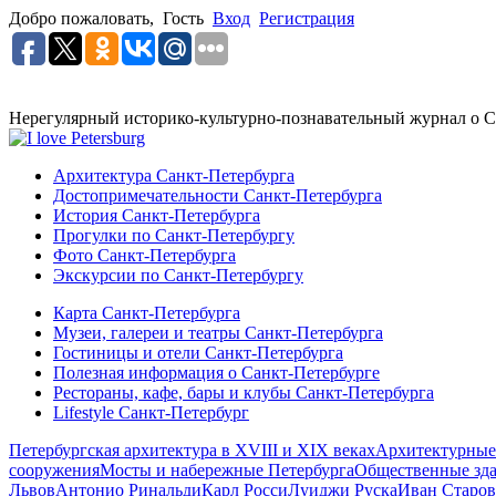
Добро пожаловать,
Гость
Вход
Регистрация
Нерегулярный историко-культурно-познавательный журнал о С
Архитектура Санкт-Петербурга
Достопримечательности Санкт-Петербурга
История Санкт-Петербурга
Прогулки по Санкт-Петербургу
Фото Санкт-Петербурга
Экскурсии по Санкт-Петербургу
Карта Санкт-Петербурга
Музеи, галереи и театры Санкт-Петербурга
Гостиницы и отели Санкт-Петербурга
Полезная информация о Санкт-Петербурге
Рестораны, кафе, бары и клубы Санкт-Петербурга
Lifestyle Санкт-Петербург
Петербургская архитектура в XVIII и XIX веках
Архитектурные
сооружения
Мосты и набережные Петербурга
Общественные зд
Львов
Антонио Ринальди
Карл Росси
Луиджи Руска
Иван Старов