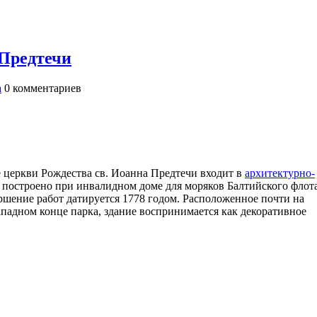
 Предтечи
а
0
комментариев
 церкви Рождества св. Иоанна Предтечи входит в
архитектурно-
 построено при инвалидном доме для моряков Балтийского флота
вершение работ датируется 1778 годом. Расположенное почти на
ападном конце парка, здание воспринимается как декоративное