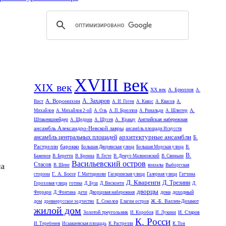
XVIII век
XIX век
XX век
А. Брюллов
А.
А. Захаров
А. Воронихин
Вист
А. И. Гоген
А. Кавос
А. Квасов
А.
А.
Михайлов
А. Михайлов 2-ой
А. Оль
А. П. Брюллов
А. Ринальди
А. Шлютер
Штакеншнейдер
Английская набережная
А. Щедрин
А. Щусев
А. Кракау
ансамбль Александро-Невской лавры
ансамбль площади Искусств
архитектурные ансамбли
ансамбль центральных площадей
Б.
Растрелли
барокко
Большая Дворянская улица
Большая Морская улица
В.
В.
Баженов
В. Беретти
В. Бренна
В. Гесте
В. Демут-Малиновский
В. Свиньин
Васильевский остров
Стасов
на
В. Шене
вокзалы
Выборгская
Г. А. Боссе
сторона
Г. Маттарнови
Гагаринская улица
Галерная улица
Гатчина
Д. Кваренги
Д. Трезини
Гороховая улица
готика
Д. Буш
Д. Висконти
Д.
дворцы
дома
доходный
Феррари
Д. Фонтана
дачи
Дворцовая набережная
дом
Ж.-Б. Валлен-Деламот
древнерусское зодчество
Е. Соколов
Елагин остров
жилой дом
Золотой треугольник
И. Старов
И. Коробов
И. Лукини
К. Росси
И. Теребенев
Исаакиевская площадь
К. Растрелли
К. Тон