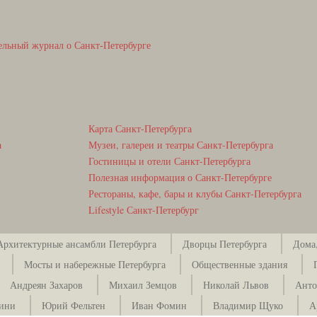
ельный журнал о Санкт-Петербурге
Карта Санкт-Петербурга
а
Музеи, галереи и театры Санкт-Петербурга
Гостиницы и отели Санкт-Петербурга
Полезная информация о Санкт-Петербурге
Рестораны, кафе, бары и клубы Санкт-Петербурга
Lifestyle Санкт-Петербург
Архитектурные ансамбли Петербурга
Дворцы Петербурга
Дома,
Мосты и набережные Петербурга
Общественные здания
Андреян Захаров
Михаил Земцов
Николай Львов
Анто
зини
Юрий Фельтен
Иван Фомин
Владимир Щуко
А