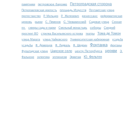
Петроградская сторона
петровское барокко
памятники
площадь Искусств
Петропавловская крепость
Почтамтская улица
ренессанс
протестанство
Р. Мельцер
Р. Желязевич
реформаторская
С. Чевакинский
церковь
рынки
С. Пименов
Садовая улица
Сенная
соборы
пл.
скверы сады и парки
Смольный монастырь
Средний
Тома де Томон
проспект ВО
стрелка Васильевского острова
театры
улица Марата
улица Чайковского
Университетская набережная
усадьба
Фонтанка
усадьбы
Ф. Демерцов
Ф. Лидваль
Ф. Шедрин
фонтаны
церкви
Царское село
центр Петербурга
Фурштадская улица
Э.
Ю. Фельтен
эллинизм
Фальконе
эклектика
Эрмитаж