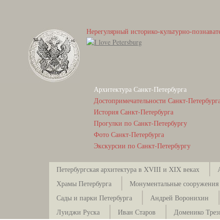
Нерегулярный историко-культурно-познават
Архитектура Санкт-Петербурга
Достопримечательности Санкт-Петербург
История Санкт-Петербурга
Прогулки по Санкт-Петербургу
Фото Санкт-Петербурга
Экскурсии по Санкт-Петербургу
Петербургская архитектура в XVIII и XIX веках
Храмы Петербурга
Монументальные сооружения
Сады и парки Петербурга
Андрей Воронихин
Луиджи Руска
Иван Старов
Доменико Тре