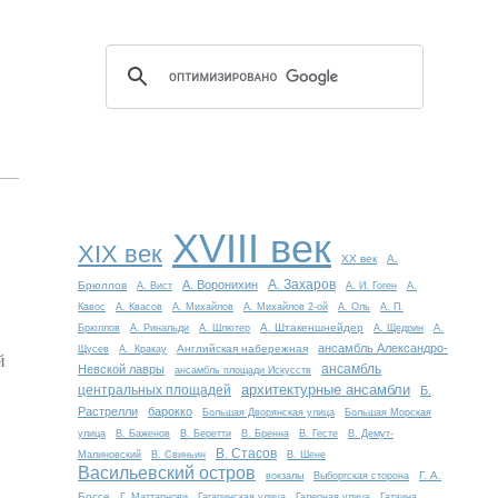
XVIII век
XIX век
XX век
А.
А. Захаров
А. Воронихин
Брюллов
А. Вист
А. И. Гоген
А.
Кавос
А. Квасов
А. Михайлов
А. Михайлов 2-ой
А. Оль
А. П.
А. Штакеншнейдер
Брюллов
А. Ринальди
А. Шлютер
А. Щедрин
А.
ансамбль Александро-
Английская набережная
Щусев
А. Кракау
й
ансамбль
Невской лавры
ансамбль площади Искусств
архитектурные ансамбли
центральных площадей
Б.
Растрелли
барокко
Большая Дворянская улица
Большая Морская
улица
В. Баженов
В. Беретти
В. Бренна
В. Гесте
В. Демут-
В. Стасов
Малиновский
В. Свиньин
В. Шене
Васильевский остров
Г. А.
вокзалы
Выборгская сторона
Боссе
Г. Маттарнови
Гагаринская улица
Галерная улица
Гатчина