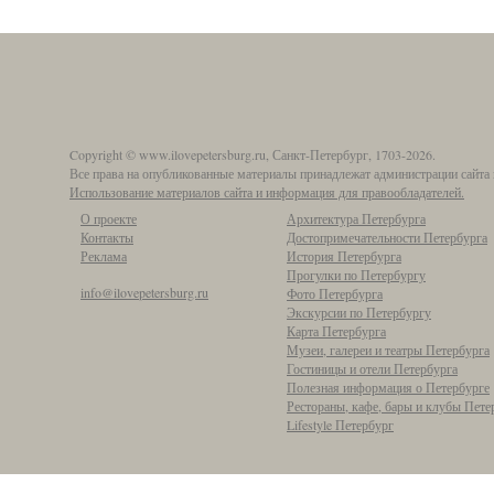
Copyright © www.ilovepetersburg.ru, Санкт-Петербург, 1703-2026.
Все права на опубликованные материалы принадлежат администрации сайта 
Использование материалов сайта и информация для правообладателей.
О проекте
Архитектура Петербурга
Контакты
Достопримечательности Петербурга
Реклама
История Петербурга
Прогулки по Петербургу
info@ilovepetersburg.ru
Фото Петербурга
Экскурсии по Петербургу
Карта Петербурга
Музеи, галереи и театры Петербурга
Гостиницы и отели Петербурга
Полезная информация о Петербурге
Рестораны, кафе, бары и клубы Пете
Lifestyle Петербург