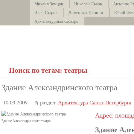
Михаил Земцов
Николай Львов
Антонио Р
Иван Старов
Доменико Трезини
Юрий Фел
Архитектурный словарь
Поиск по тегам: театры
Здание Александринского театра
10.09.2009
раздел:
Архитектура Санкт-Петербурга
Адрес: площа
Здание Александринского театра
Здание Але