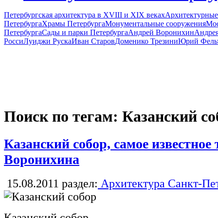
Петербургская архитектура в XVIII и XIX веках
Архитектурные
Петербурга
Храмы Петербурга
Монументальные сооружения
Мос
Петербурга
Сады и парки Петербурга
Андрей Воронихин
Андрея
Росси
Луиджи Руска
Иван Старов
Доменико Трезини
Юрий Фель
Поиск по тегам: Казанский со
Казанский собор, самое известное 
Воронихина
15.08.2011
раздел:
Архитектура Санкт-Пе
Казанский собор