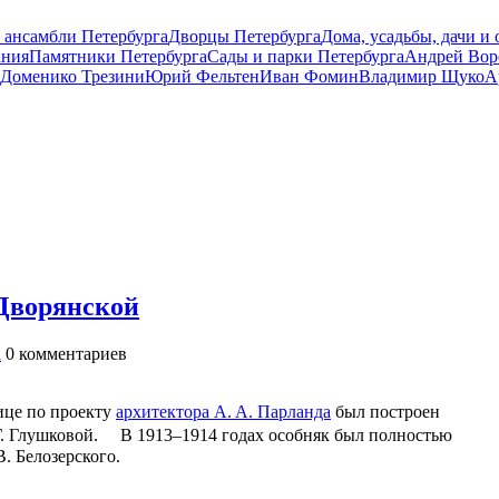
 ансамбли Петербурга
Дворцы Петербурга
Дома, усадьбы, дачи и
ания
Памятники Петербурга
Сады и парки Петербурга
Андрей Вор
Доменико Трезини
Юрий Фельтен
Иван Фомин
Владимир Щуко
А
 Дворянской
а
0
комментариев
ице по проекту
архитектора А. А. Парланда
был построен
 Г. Глушковой. В 1913–1914 годах особняк был полностью
В. Белозерского.