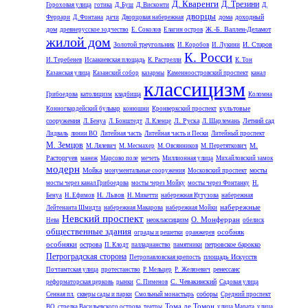
Д. Кваренги
Д. Трезини
Гороховая улица
готика
Д. Буш
Д. Висконти
Д.
дворцы
дома
доходный
Феррари
Д. Фонтана
дачи
Дворцовая набережная
дом
Ж.-Б. Валлен-Деламот
древнерусское зодчество
Е. Соколов
Елагин остров
жилой дом
Золотой треугольник
И. Старов
И. Коробов
И. Лукини
К. Росси
И. Теребенев
Исаакиевская площадь
К. Растрелли
К. Тон
Казанская улица
Казанский собор
казармы
Каменноостровский проспект
канал
классицизм
Грибоедова
католицизм
кладбища
Коломна
культовые
Конногвардейский бульвар
конюшни
Кронверкский проспект
сооружения
Л. Руска
Летний сад
Л. Бенуа
Л. Бонштедт
Л. Кленце
Л. Шарлемань
Лидваль
линии ВО
Литейная часть
Литейная часть и Пески
Литейный проспект
М. Земцов
М.
М. Лялевич
М. Месмахер
М. Овсянников
М. Перетяткович
Расторгуев
манеж
Марсово поле
мечеть
Миллионная улица
Михайловский замок
модерн
Мойка
мосты
монументальные сооружения
Московский проспект
мосты через канал Грибоедова
мосты через Мойку
мосты через Фонтанку
Н.
Н. Львов
Бенуа
Н. Ефимов
Н. Микетти
набережная Кутузова
набережная
набережные
Лейтенанта Шмидта
набережная Макарова
набережная Мойки
Невский проспект
О. Монферран
неоклассицизм
Нева
обелиск
общественные здания
особняк
ограды и решетки
оранжерея
особняки
острова
петровское барокко
П. Клодт
палладианство
памятники
Петроградская сторона
площадь Искусств
Петропавловская крепость
ренессанс
Почтамтская улица
протестанство
Р. Мельцер
Р. Желязевич
С. Чевакинский
реформаторская церковь
рынки
С. Пименов
Садовая улица
соборы
Сенная пл.
скверы сады и парки
Смольный монастырь
Средний проспект
Тома де Томон
ВО
стрелка Васильевского острова
театры
улица Марата
улица