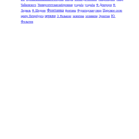
Чайковского
Университетская набережная
усадьба
усадьбы
Ф. Демерцов
Ф.
Фонтанка
Царское село
Лидваль
Ф. Шедрин
фонтаны
Фурштадская улица
церкви
Ю.
центр Петербурга
эллинизм
Э. Фальконе
эклектика
Эрмитаж
Фельтен