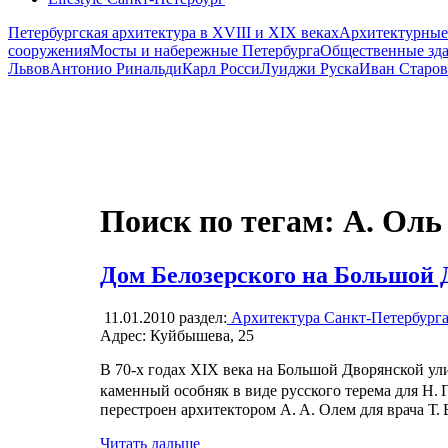
Петербургская архитектура в XVIII и XIX веках
Архитектурные
сооружения
Мосты и набережные Петербурга
Общественные зд
Львов
Антонио Ринальди
Карл Росси
Луиджи Руска
Иван Старов
Поиск по тегам: А. Оль
Дом Белозерского на Большой
11.01.2010
раздел:
Архитектура Санкт-Петербург
Адрес: Куйбышева, 25
В 70-х годах XIX века на Большой Дворянской ул
каменный особняк в виде русского терема для Н.
перестроен архитектором А. А. Олем для врача Т. 
Читать дальше