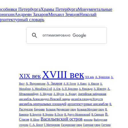
 особняки Петербурга
Храмы Петербурга
Монументальные
онихин
Андреян Захаров
Михаил Земцов
Николай
рхитектурный словарь
XVIII век
XIX век
XX век
А. Брюллов
А.
А. Захаров
А. Воронихин
Вист
А. И. Гоген
А. Кавос
А. Квасов
А.
А.
Михайлов
А. Михайлов 2-ой
А. Оль
А. П. Брюллов
А. Ринальди
А. Шлютер
Штакеншнейдер
Английская набережная
А. Щедрин
А. Щусев
А. Кракау
ансамбль Александро-Невской лавры
ансамбль площади Искусств
архитектурные ансамбли
ансамбль центральных площадей
Б.
Растрелли
барокко
Большая Дворянская улица
Большая Морская улица
В.
В.
Баженов
В. Беретти
В. Бренна
В. Гесте
В. Демут-Малиновский
В. Свиньин
Васильевский остров
Стасов
В. Шене
вокзалы
Выборгская
Г. А. Боссе
сторона
Г. Маттарнови
Гагаринская улица
Галерная улица
Гатчина