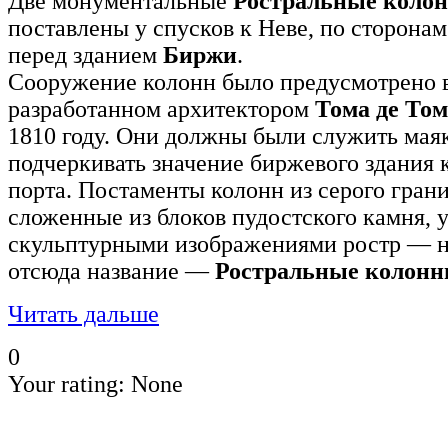
Две монументальные
Ростральные коло
поставлены у спусков к Неве, по сторона
перед зданием
Биржи
.
Сооружение колонн было предусмотрено 
разработанном архитектором
Тома де То
1810 году. Они должны были служить маяк
подчеркивать значение биржевого здания 
порта. Постаменты колонн из серого гран
сложенные из блоков пудостского камня,
скульптурными изображениями ростр — н
отсюда название —
Ростральные колон
Читать дальше
0
Your rating:
None