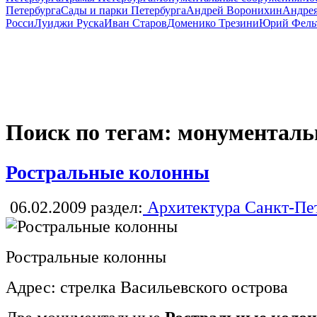
Петербурга
Сады и парки Петербурга
Андрей Воронихин
Андрея
Росси
Луиджи Руска
Иван Старов
Доменико Трезини
Юрий Фель
Поиск по тегам: монументал
Ростральные колонны
06.02.2009
раздел:
Архитектура Санкт-Пе
Ростральные колонны
Адрес: стрелка Васильевского острова