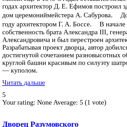
годах архитектор Д. Е. Ефимов построил
дом церемониймейстера А. Сабурова. До
году архитектором Г. А. Боссе. В начале 
собственность брата Александра III, гене
Александровича и был перестроен архите
Разрабатывая проект дворца, автор добил
достигнутой сочетанием разновысотных о
круглой башни красивым по силуэту шатр
— куполом.
Читать дальше
5
Your rating:
None
Average:
5
(
1
vote)
Дворец Разумовского