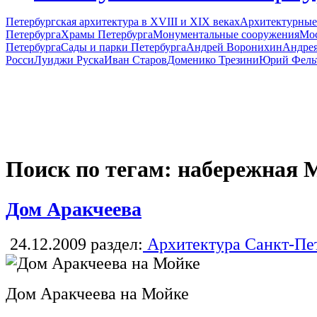
Петербургская архитектура в XVIII и XIX веках
Архитектурные
Петербурга
Храмы Петербурга
Монументальные сооружения
Мос
Петербурга
Сады и парки Петербурга
Андрей Воронихин
Андрея
Росси
Луиджи Руска
Иван Старов
Доменико Трезини
Юрий Фель
Поиск по тегам: набережная 
Дом Аракчеева
24.12.2009
раздел:
Архитектура Санкт-Пе
Дом Аракчеева на Мойке