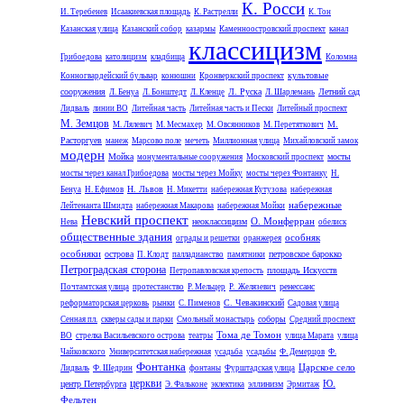
К. Росси
И. Теребенев
Исаакиевская площадь
К. Растрелли
К. Тон
Казанская улица
Казанский собор
казармы
Каменноостровский проспект
канал
классицизм
Грибоедова
католицизм
кладбища
Коломна
культовые
Конногвардейский бульвар
конюшни
Кронверкский проспект
сооружения
Л. Руска
Летний сад
Л. Бенуа
Л. Бонштедт
Л. Кленце
Л. Шарлемань
Лидваль
линии ВО
Литейная часть
Литейная часть и Пески
Литейный проспект
М. Земцов
М.
М. Лялевич
М. Месмахер
М. Овсянников
М. Перетяткович
Расторгуев
манеж
Марсово поле
мечеть
Миллионная улица
Михайловский замок
модерн
Мойка
мосты
монументальные сооружения
Московский проспект
мосты через канал Грибоедова
мосты через Мойку
мосты через Фонтанку
Н.
Н. Львов
Бенуа
Н. Ефимов
Н. Микетти
набережная Кутузова
набережная
набережные
Лейтенанта Шмидта
набережная Макарова
набережная Мойки
Невский проспект
О. Монферран
неоклассицизм
Нева
обелиск
общественные здания
особняк
ограды и решетки
оранжерея
особняки
острова
петровское барокко
П. Клодт
палладианство
памятники
Петроградская сторона
площадь Искусств
Петропавловская крепость
ренессанс
Почтамтская улица
протестанство
Р. Мельцер
Р. Желязевич
С. Чевакинский
реформаторская церковь
рынки
С. Пименов
Садовая улица
соборы
Сенная пл.
скверы сады и парки
Смольный монастырь
Средний проспект
Тома де Томон
ВО
стрелка Васильевского острова
театры
улица Марата
улица
Чайковского
Университетская набережная
усадьба
усадьбы
Ф. Демерцов
Ф.
Фонтанка
Царское село
Лидваль
Ф. Шедрин
фонтаны
Фурштадская улица
церкви
Ю.
центр Петербурга
эллинизм
Э. Фальконе
эклектика
Эрмитаж
Фельтен