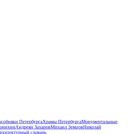
 особняки Петербурга
Храмы Петербурга
Монументальные
онихин
Андреян Захаров
Михаил Земцов
Николай
рхитектурный словарь