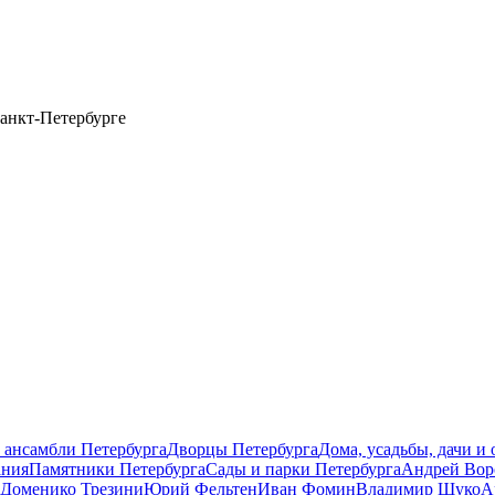
анкт-Петербурге
 ансамбли Петербурга
Дворцы Петербурга
Дома, усадьбы, дачи и
ания
Памятники Петербурга
Сады и парки Петербурга
Андрей Вор
Доменико Трезини
Юрий Фельтен
Иван Фомин
Владимир Щуко
А