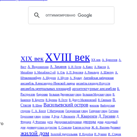
XVIII век
XIX век
XX век
А. Брюллов
А.
А. Захаров
А. Воронихин
Вист
А. И. Гоген
А. Кавос
А. Квасов
А.
А.
Михайлов
А. Михайлов 2-ой
А. Оль
А. П. Брюллов
А. Ринальди
А. Шлютер
Штакеншнейдер
Английская набережная
А. Щедрин
А. Щусев
А. Кракау
ансамбль Александро-Невской лавры
ансамбль площади Искусств
архитектурные ансамбли
ансамбль центральных площадей
Б.
Растрелли
барокко
Большая Дворянская улица
Большая Морская улица
В.
В.
Баженов
В. Беретти
В. Бренна
В. Гесте
В. Демут-Малиновский
В. Свиньин
Васильевский остров
Стасов
В. Шене
вокзалы
Выборгская
Г. А. Боссе
сторона
Г. Маттарнови
Гагаринская улица
Галерная улица
Гатчина
Д. Кваренги
Д. Трезини
Гороховая улица
готика
Д. Буш
Д. Висконти
Д.
дворцы
дома
доходный
Феррари
Д. Фонтана
дачи
Дворцовая набережная
го
дом
Ж.-Б. Валлен-Деламот
древнерусское зодчество
Е. Соколов
Елагин остров
жилой дом
Золотой треугольник
И. Старов
И. Коробов
И. Лукини