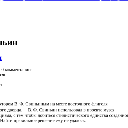
ньин
я
а
0
комментариев
н
ктором В. Ф. Свиньиным на месте восточного флигеля,
го дворца. В. Ф. Свиньин использовал в проекте музея
изма, с тем чтобы добиться стилистического единства созданно
 Найти правильное решение ему не удалось.