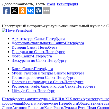
Добро пожаловать,
Гость
Вход
Регистрация
Нерегулярный историко-культурно-познавательный журнал о С
Архитектура Санкт-Петербурга
Достопримечательности Санкт-Петербурга
История Санкт-Петербурга
Прогулки по Санкт-Петербургу
Фото Санкт-Петербурга
Экскурсии по Санкт-Петербургу
Карта Санкт-Петербурга
Музеи, галереи и театры Санкт-Петербурга
Гостиницы и отели Санкт-Петербурга
Полезная информация о Санкт-Петербурге
Рестораны, кафе, бары и клубы Санкт-Петербурга
Lifestyle Санкт-Петербург
Петербургская архитектура в XVIII и XIX веках
Архитектурные
сооружения
Мосты и набережные Петербурга
Общественные зд
Львов
Антонио Ринальди
Карл Росси
Луиджи Руска
Иван Старов