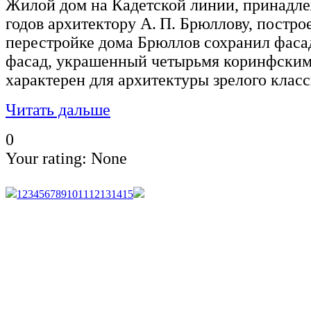
Жилой дом на Кадетской линии, принадл
годов архитектору А. П. Брюллову, постро
перестройке дома Брюллов сохранил фаса
фасад, украшенный четырьмя коринфским
характерен для архитектуры зрелого клас
Читать дальше
0
Your rating:
None
1
2
3
4
5
6
7
8
9
10
11
12
13
14
15