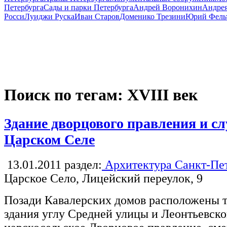
Петербурга
Сады и парки Петербурга
Андрей Воронихин
Андрея
Росси
Луиджи Руска
Иван Старов
Доменико Трезини
Юрий Фель
Поиск по тегам: XVIII век
Здание дворцового правления и с
Царском Селе
13.01.2011
раздел:
Архитектура Санкт-Пе
Царское Село, Лицейский переулок, 9
Позади Кавалерских домов расположены т
здания углу Средней улицы и Леонтьевск