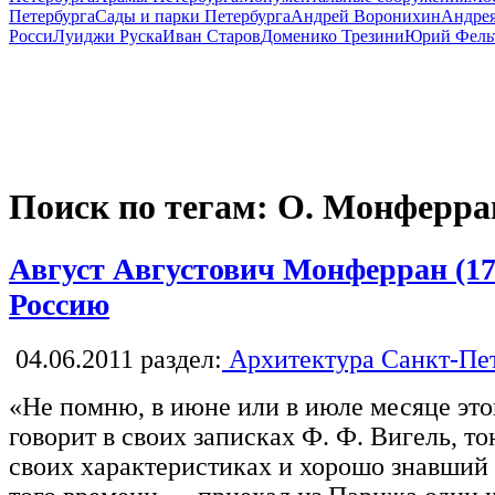
Петербурга
Сады и парки Петербурга
Андрей Воронихин
Андрея
Росси
Луиджи Руска
Иван Старов
Доменико Трезини
Юрий Фель
Поиск по тегам: О. Монферра
Август Августович Монферран (17
Россию
04.06.2011
раздел:
Архитектура Санкт-Пе
«Не помню, в июне или в июле месяце этог
говорит в своих записках Ф. Ф. Вигель, т
своих характеристиках и хорошо знавший