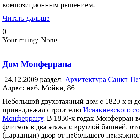
композиционным решением.
Читать дальше
0
Your rating:
None
Дом Монферрана
24.12.2009
раздел:
Архитектура Санкт-Пе
Адрес: наб. Мойки, 86
Небольшой двухэтажный дом с 1820-х и до
принадлежал строителю
Исаакиевского с
Монферрану
. В 1830-х годах Монферран в
флигель в два этажа с круглой башней, о
(парадный) двор от небольшого пейзажног