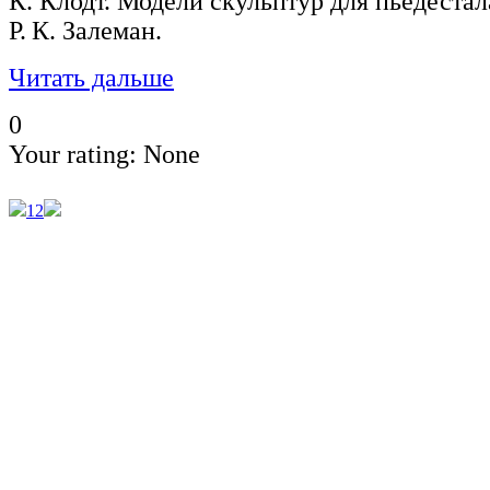
К. Клодт. Модели скульптур для пьедестал
Р. К. Залеман.
Читать дальше
0
Your rating:
None
1
2