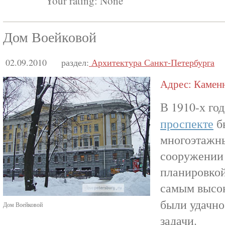
Your rating:
None
Дом Воейковой
02.09.2010
раздел:
Архитектура Санкт-Петербурга
Адрес: Каменн
В 1910-х го
проспекте
б
многоэтажны
сооружении 
планировкой
самым высо
были удачно
Дом Воейковой
задачи.