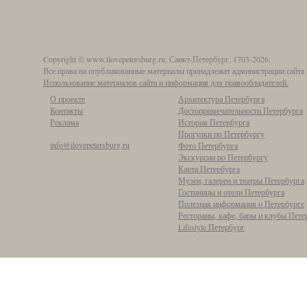
Copyright © www.ilovepetersburg.ru, Санкт-Петербург, 1703-2026.
Все права на опубликованные материалы принадлежат администрации сайта 
Использование материалов сайта и информация для правообладателей.
О проекте
Архитектура Петербурга
Контакты
Достопримечательности Петербурга
Реклама
История Петербурга
Прогулки по Петербургу
info@ilovepetersburg.ru
Фото Петербурга
Экскурсии по Петербургу
Карта Петербурга
Музеи, галереи и театры Петербурга
Гостиницы и отели Петербурга
Полезная информация о Петербурге
Рестораны, кафе, бары и клубы Пете
Lifestyle Петербург