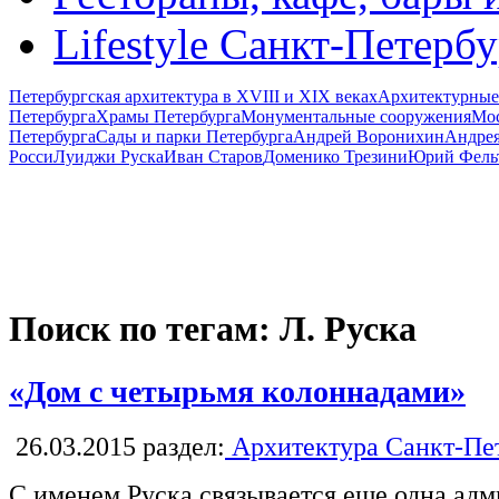
Lifestyle Санкт-Петерб
Петербургская архитектура в XVIII и XIX веках
Архитектурные
Петербурга
Храмы Петербурга
Монументальные сооружения
Мос
Петербурга
Сады и парки Петербурга
Андрей Воронихин
Андрея
Росси
Луиджи Руска
Иван Старов
Доменико Трезини
Юрий Фель
Поиск по тегам: Л. Руска
«Дом с четырьмя колоннадами»
26.03.2015
раздел:
Архитектура Санкт-Пе
С именем Руска связывается еще одна ад