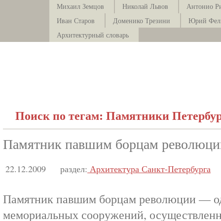
Михаил Земцов
Николай Львов
Антонио Р
Иван Старов
Доменико Трезини
Юрий Фел
Архитектурный словарь
Поиск по тегам: Памятники Петербу
Памятник павшим борцам революци
22.12.2009
раздел:
Архитектура Санкт-Петербурга
Памятник павшим борцам революции — од
мемориальных сооружений, осуществленн