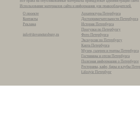
Все права на опубликованные материалы принадлежат администрации сайта 
Использование материалов сайта и информация для правообладателей.
О проекте
Архитектура Петербурга
Контакты
Достопримечательности Петербурга
Реклама
История Петербурга
Прогулки по Петербургу
info@ilovepetersburg.ru
Фото Петербурга
Экскурсии по Петербургу
Карта Петербурга
Музеи, галереи и театры Петербурга
Гостиницы и отели Петербурга
Полезная информация о Петербурге
Рестораны, кафе, бары и клубы Пете
Lifestyle Петербург