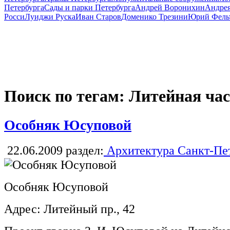
Петербурга
Сады и парки Петербурга
Андрей Воронихин
Андрея
Росси
Луиджи Руска
Иван Старов
Доменико Трезини
Юрий Фель
Поиск по тегам: Литейная ча
Особняк Юсуповой
22.06.2009
раздел:
Архитектура Санкт-Пе
Особняк Юсуповой
Адрес: Литейный пр., 42