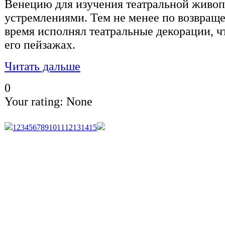
Венецию для изучения театральной живопи
устремлениями. Тем не менее по возвращ
время исполнял театральные декорации, чт
его пейзажах.
Читать дальше
0
Your rating:
None
1
2
3
4
5
6
7
8
9
10
11
12
13
14
15