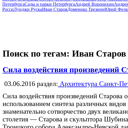
Петербурга
Сады и парки Петербурга
Андрей Воронихин
Андрея
Росси
Луиджи Руска
Иван Старов
Доменико Трезини
Юрий Фель
Поиск по тегам: Иван Старов
Сила воздействия произведений С
03.06.2016
раздел:
Архитектура Санкт-Пе
Сила воздействия произведений Старова 
использованием синтеза различных видов 
знаменательно сотворчество двух великано
столетия — Старова и скульптора Шубина,
Троицкого собора Александро-Невской л