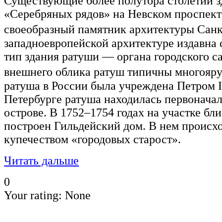
Существующие более полутора столетий з
«Серебряных рядов» на Невском проспект
своеобразный памятник архитектуры Санк
западноевропейской архитектуре издавна
тип здания ратуши — органа городского с
внешнего облика ратуш типичны многояр
ратуша в России была учреждена Петром I 
Петербурге ратуша находилась первонача
острове. В 1752–1754 годах на участке бл
построен Гильдейский дом. В нем происх
купечеством «городовых старост».
Читать дальше
0
Your rating:
None