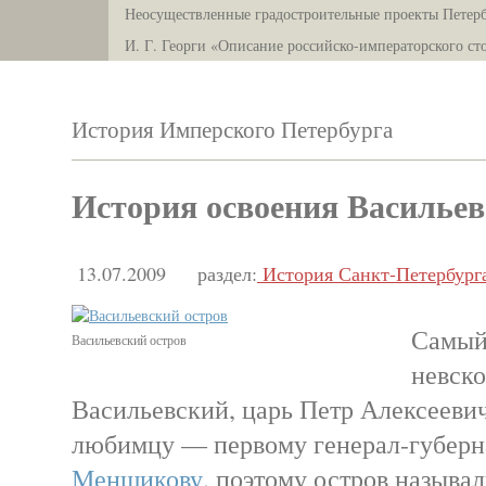
Неосуществленные градостроительные проекты Петерб
И. Г. Георги «Описание российско-императорского ст
История Имперского Петербурга
История освоения Васильев
13.07.2009
раздел:
История Санкт-Петербург
Самый
Васильевский остров
невско
Васильевский, царь Петр Алексееви
любимцу — первому генерал-губер
Меншикову
, поэтому остров называ