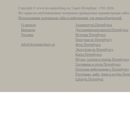
Copyright © www.ilovepetersburg.ru, Санкт-Петербург, 1703-2026.
Все права на опубликованные материалы принадлежат администрации сайта 
Использование материалов сайта и информация для правообладателей.
О проекте
Архитектура Петербурга
Контакты
Достопримечательности Петербурга
Реклама
История Петербурга
Прогулки по Петербургу
info@ilovepetersburg.ru
Фото Петербурга
Экскурсии по Петербургу
Карта Петербурга
Музеи, галереи и театры Петербурга
Гостиницы и отели Петербурга
Полезная информация о Петербурге
Рестораны, кафе, бары и клубы Пете
Lifestyle Петербург