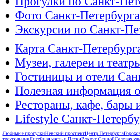
Прогулки по Санкт-Пет
Фото Санкт-Петербурга
Экскурсии по Санкт-Пе
Карта Санкт-Петербург
Музеи, галереи и театр
Гостиницы и отели Сан
Полезная информация о
Рестораны, кафе, бары 
Lifestyle Санкт-Петерб
Любимые прогулки
Невский проспект
Центр Петербурга
Горохо
треугольник
Литейная часть и Пески
Вокруг Сенной
Садовая ул