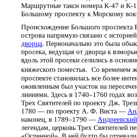
Маршрутные такси номера К-47 и К-1
Большому проспекту к Морскому вокз
Происхождение Большого проспекта В
острова напрямую связано с историе
дворца
. Первоначально это была обы
просека, ведущая от дворца к взморь
вдоль этой просеки селились в основ
княжеского поместья. Со временем 
проспекте становилась все более инт
оживленным был участок на пересечени
линиями. Здесь в 1740–1760 годах во
Трех Святителей по проекту Дж. Трез
1780 — по проекту А. Ф. Виста —
Ан
наконец, в 1789–1790 —
Андреевский
легендам, церковь Трех Святителей п
«Оспенной». В ней будто бы отпевал