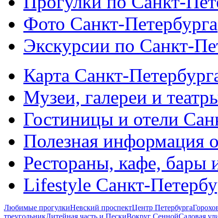
Прогулки по Санкт-Пет
Фото Санкт-Петербурга
Экскурсии по Санкт-Пе
Карта Санкт-Петербург
Музеи, галереи и театр
Гостиницы и отели Сан
Полезная информация о
Рестораны, кафе, бары 
Lifestyle Санкт-Петерб
Любимые прогулки
Невский проспект
Центр Петербурга
Горохо
треугольник
Литейная часть и Пески
Вокруг Сенной
Садовая ул