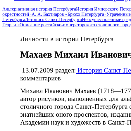
Альтернативная история Петербурга
История Имперского Петер
окрестностей»
А. А. Бахтиаров «Брюхо Петербурга»
Утраченные
Петербурга
Летопись Санкт-Петербурга
Неосуществленные град
Георги «Описание российско-императорского столичного горо
Личности в истории Петербурга
Махаев Михаил Иванови
13.07.2009
раздел:
История Санкт-Пе
комментариев
Михаил Иванович Махаев (1718—1770
автор рисунков, выполненных для ал
столичного города Санкт-Петербурга
знатнейших оного проспектов, издан
Академии наук и художеств в Санкт-П