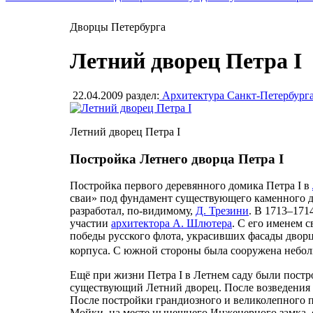
Дворцы Петербурга
Летний дворец Петра I
22.04.2009
раздел:
Архитектура Санкт-Петербург
Летний дворец Петра I
Постройка Летнего дворца Петра I
Постройка первого деревянного домика Петра I в
сваи» под фундамент существующего каменного дв
разработал, по-видимому,
Д. Трезини
. В 1713–171
участии
архитектора А. Шлютера
. С его именем 
победы русского флота, украсивших фасады двор
корпуса. С южной стороны была сооружена небол
Ещё при жизни Петра I в Летнем саду были постр
существующий Летний дворец. После возведения э
После постройки грандиозного и великолепного 
Мойки, на месте нынешнего Инженерного замка, 