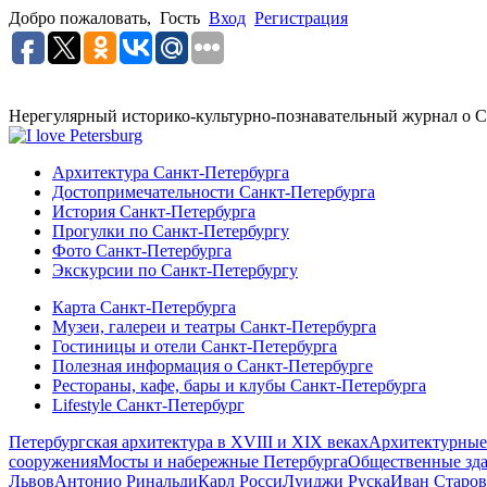
Добро пожаловать,
Гость
Вход
Регистрация
Нерегулярный историко-культурно-познавательный журнал о С
Архитектура Санкт-Петербурга
Достопримечательности Санкт-Петербурга
История Санкт-Петербурга
Прогулки по Санкт-Петербургу
Фото Санкт-Петербурга
Экскурсии по Санкт-Петербургу
Карта Санкт-Петербурга
Музеи, галереи и театры Санкт-Петербурга
Гостиницы и отели Санкт-Петербурга
Полезная информация о Санкт-Петербурге
Рестораны, кафе, бары и клубы Санкт-Петербурга
Lifestyle Санкт-Петербург
Петербургская архитектура в XVIII и XIX веках
Архитектурные
сооружения
Мосты и набережные Петербурга
Общественные зд
Львов
Антонио Ринальди
Карл Росси
Луиджи Руска
Иван Старов