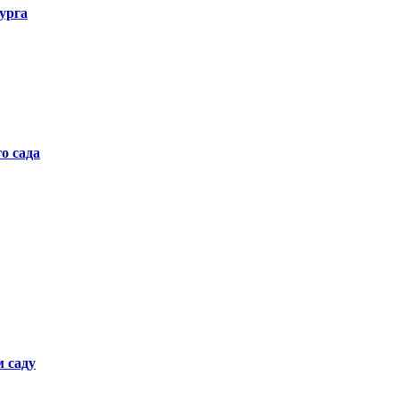
урга
о сада
 саду