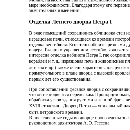
мере необходимости. Благодаря этому его первон
значительных изменений.
Отделка Летнего дворца Петра I
В ряде помещений сохранились облицовка стен и
изразцовые печи, относящиеся ко времени постро
отделка вестибюля. Его стены обшиты резными 
ордера. Главным украшением вестибюля является
интересна отделка кабинета Петра I, где сохрани
кораблей и т. д., изразцовая печь и живописные 
детская и др.) также очень характерны для русск
прямоугольного в плане дворца с высокой кровле
первых лет его существования.
При сопоставлении фасадов дворца с сохранивши
что он не подвергся переделкам. Пропорции окон
обработка углов здания рустами и лепной фриз, 
XVIII столетия. Дворец Петра — уникальный памя
быта петровского времени.
В послевоенные годы во дворце произведены зна
руководством архитектора А. Э. Гессена.