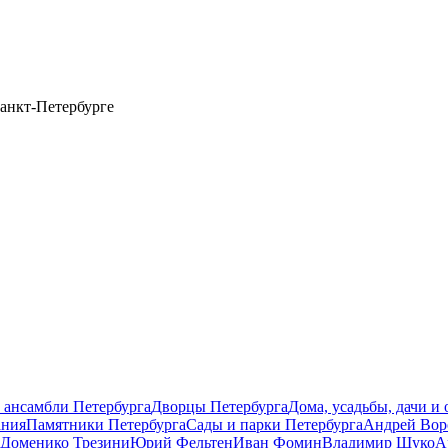
анкт-Петербурге
 ансамбли Петербурга
Дворцы Петербурга
Дома, усадьбы, дачи и
ания
Памятники Петербурга
Сады и парки Петербурга
Андрей Вор
Доменико Трезини
Юрий Фельтен
Иван Фомин
Владимир Щуко
А