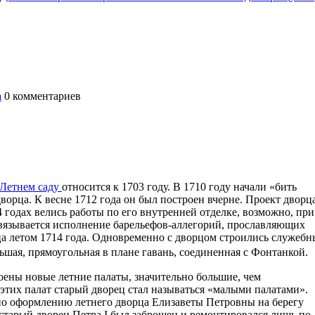
а
0
комментариев
Летнем саду
относится к 1703 году. В 1710 году начали «бить
орца. К весне 1712 года он был построен вчерне. Проект дворц
4 годах велись работы по его внутренней отделке, возможно, при
связывается исполнение барельефов-аллегорий, прославляющих
ца летом 1714 года. Одновременно с дворцом строились служебн
ьшая, прямоугольная в плане гавань, соединенная с Фонтанкой.
оены новые летние палаты, значительно большие, чем
тих палат старый дворец стал называться «малыми палатами».
по оформлению летнего дворца Елизаветы Петровны на берегу
старый дворец Петра I был заброшен и ремонтировался лишь по