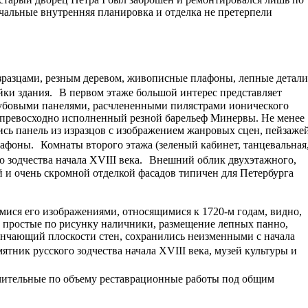
ачальные внутренняя планировка и отделка не претерпели
зразцами, резным деревом, живописные плафоны, лепные детали
йки здания. В первом этаже большой интерес представляет
дубовыми панелями, расчлененными пилястрами ионического
 превосходно исполненный резной барельеф Минервы. Не менее
лись панель из изразцов с изображением жанровых сцен, пейзажей
плафоны. Комнаты второго этажа (зеленый кабинет, танцевальная
ого зодчества начала XVIII века. Внешний облик двухэтажного,
й и очень скромной отделкой фасадов типичен для Петербурга
мися его изображениями, относящимися к 1720-м годам, видно,
, простые по рисунку наличники, размещение лепных панно,
венчающий плоскости стен, сохранились неизменными с начала
тник русского зодчества начала XVIII века, музей культуры и
чительные по объему реставрационные работы под общим