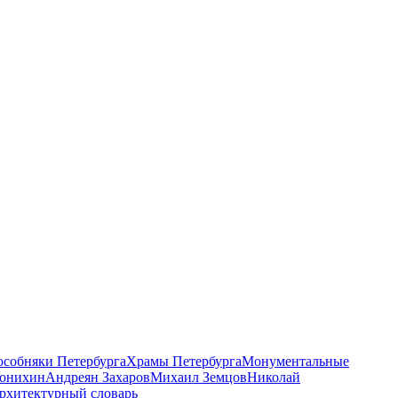
 особняки Петербурга
Храмы Петербурга
Монументальные
онихин
Андреян Захаров
Михаил Земцов
Николай
рхитектурный словарь