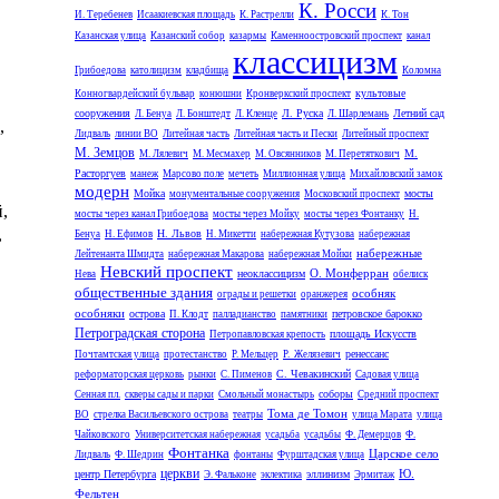
К. Росси
И. Теребенев
Исаакиевская площадь
К. Растрелли
К. Тон
Казанская улица
Казанский собор
казармы
Каменноостровский проспект
канал
классицизм
Грибоедова
католицизм
кладбища
Коломна
культовые
Конногвардейский бульвар
конюшни
Кронверкский проспект
сооружения
Л. Руска
Летний сад
Л. Бенуа
Л. Бонштедт
Л. Кленце
Л. Шарлемань
,
Лидваль
линии ВО
Литейная часть
Литейная часть и Пески
Литейный проспект
М. Земцов
М.
М. Лялевич
М. Месмахер
М. Овсянников
М. Перетяткович
Расторгуев
манеж
Марсово поле
мечеть
Миллионная улица
Михайловский замок
модерн
Мойка
мосты
монументальные сооружения
Московский проспект
,
мосты через канал Грибоедова
мосты через Мойку
мосты через Фонтанку
Н.
,
Н. Львов
Бенуа
Н. Ефимов
Н. Микетти
набережная Кутузова
набережная
набережные
Лейтенанта Шмидта
набережная Макарова
набережная Мойки
Невский проспект
О. Монферран
неоклассицизм
Нева
обелиск
общественные здания
особняк
ограды и решетки
оранжерея
особняки
острова
петровское барокко
П. Клодт
палладианство
памятники
Петроградская сторона
площадь Искусств
Петропавловская крепость
ренессанс
Почтамтская улица
протестанство
Р. Мельцер
Р. Желязевич
С. Чевакинский
реформаторская церковь
рынки
С. Пименов
Садовая улица
соборы
Сенная пл.
скверы сады и парки
Смольный монастырь
Средний проспект
Тома де Томон
ВО
стрелка Васильевского острова
театры
улица Марата
улица
Чайковского
Университетская набережная
усадьба
усадьбы
Ф. Демерцов
Ф.
Фонтанка
Царское село
Лидваль
Ф. Шедрин
фонтаны
Фурштадская улица
церкви
Ю.
центр Петербурга
эллинизм
Э. Фальконе
эклектика
Эрмитаж
Фельтен