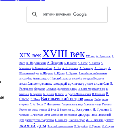
XVIII век
XIX век
XX век
А. Брюллов
А.
А. Захаров
А. Воронихин
Вист
А. И. Гоген
А. Кавос
А. Квасов
А.
А.
Михайлов
А. Михайлов 2-ой
А. Оль
А. П. Брюллов
А. Ринальди
А. Шлютер
Штакеншнейдер
Английская набережная
А. Щедрин
А. Щусев
А. Кракау
ансамбль Александро-Невской лавры
ансамбль площади Искусств
а
архитектурные ансамбли
ансамбль центральных площадей
Б.
Растрелли
барокко
Большая Дворянская улица
Большая Морская улица
В.
В.
Баженов
В. Беретти
В. Бренна
В. Гесте
В. Демут-Малиновский
В. Свиньин
ые
Васильевский остров
Стасов
В. Шене
вокзалы
Выборгская
Г. А. Боссе
сторона
Г. Маттарнови
Гагаринская улица
Галерная улица
Гатчина
Д. Кваренги
Д. Трезини
Гороховая улица
готика
Д. Буш
Д. Висконти
Д.
дворцы
дома
доходный
Феррари
Д. Фонтана
дачи
Дворцовая набережная
дом
Ж.-Б. Валлен-Деламот
древнерусское зодчество
Е. Соколов
Елагин остров
жилой дом
Золотой треугольник
И. Старов
И. Коробов
И. Лукини