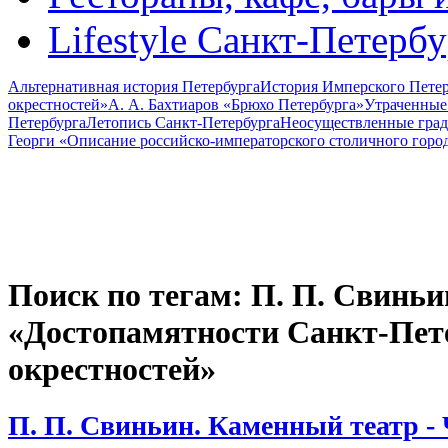
Lifestyle Санкт-Петерб
Альтернативная история Петербурга
История Имперского Петер
окрестностей»
А. А. Бахтиаров «Брюхо Петербурга»
Утраченные
Петербурга
Летопись Санкт-Петербурга
Неосуществленные град
Георги «Описание российско-императорского столичного горо
Поиск по тегам: П. П. Свиньи
«Достопамятности Санкт-Пете
окрестностей»
П. П. Свиньин. Каменный театр - 