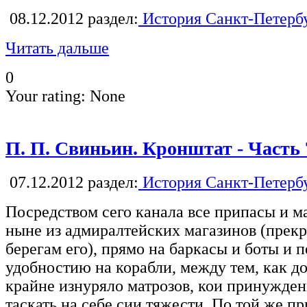
08.12.2012
раздел:
История Санкт-Петерб
Читать дальше
0
Your rating:
None
П. П. Свиньин. Кронштат - Часть 
07.12.2012
раздел:
История Санкт-Петерб
Посредством сего канала все припасы и 
ныне из адмиралтейских магазинов (прек
берегам его), прямо на баркасы и боты и 
удобностию на корабли, между тем, как д
крайне изнуряло матрозов, кои принужде
таскать на себе сии тяжести. По той же п