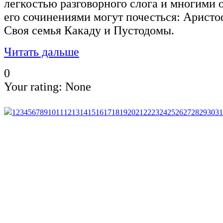
легкостью разговорного слога и многими
его сочинениями могут почесться: Аристо
Своя семья Какаду и Пустодомы.
Читать дальше
0
Your rating:
None
1
2
3
4
5
6
7
8
9
10
11
12
13
14
15
16
17
18
19
20
21
22
23
24
25
26
27
28
29
30
31