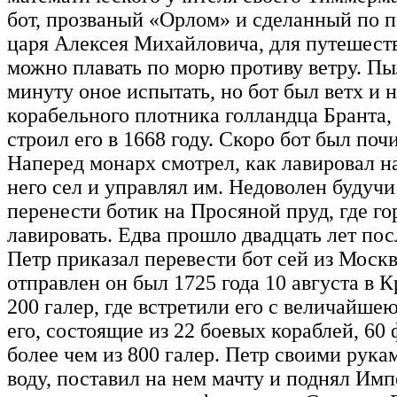
бот, прозваный «Орлом» и сделанный по п
царя Алексея Михайловича, для путешеств
можно плавать по морю противу ветру. П
минуту оное испытать, но бот был ветх и 
корабельного плотника голландца Бранта, 
строил его в 1668 году. Скоро бот был поч
Наперед монарх смотрел, как лавировал на
него сел и управлял им. Недоволен будучи
перенести ботик на Просяной пруд, где го
лавировать. Едва прошло двадцать лет пос
Петр приказал перевести бот сей из Моск
отправлен он был 1725 года 10 августа в
200 галер, где встретили его с величайш
его, состоящие из 22 боевых кораблей, 60 
более чем из 800 галер. Петр своими рукам
воду, поставил на нем мачту и поднял Им