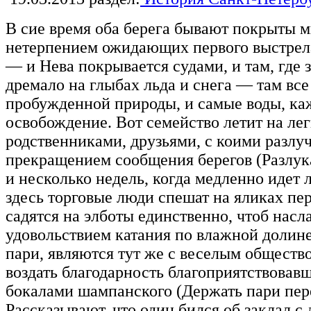
В сие время оба берега бывают покрыты м
нетерпением ожидающих первого выстрела
— и Нева покрывается судами, и там, где 
дремало на глыбах льда и снега — там все
пробужденной природы, и самые воды, ка
освобождение. Вот семейство летит на лег
родственниками, друзьями, с коими разлу
прекращением сообщения берегов (Разлук
и несколько недель, когда медленно идет 
здесь торговые люди спешат на яликах пер
садятся на элботы единственно, чтоб нас
удовольствием катания по влажной долин
пари, являются тут же с веселым обществ
воздать благодарность благоприятствовав
бокалами шампанского (Держать пари пер
Рассказывают, что один бился об заклал с 