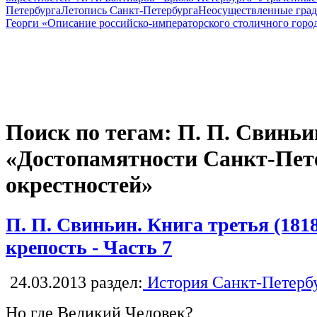
Петербурга
Летопись Санкт-Петербурга
Неосуществленные град
Георги «Описание российско-императорского столичного горо
Поиск по тегам: П. П. Свиньи
«Достопамятности Санкт-Пете
окрестностей»
П. П. Свиньин. Книга третья (181
крепость - Часть 7
24.03.2013
раздел:
История Санкт-Петерб
Но где Великий Человек?