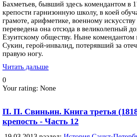
Бахметьев, бывший здесь комендантом в 17
крепости гарнизонную школу, в коей обуч
грамоте, арифметике, военному искусству
переведена она отсюда в великолепный д
Езуитскому обществу. Ныне комендантом г
Сукин, герой-инвалид, потерявший за отеч
правую ногу.
Читать дальше
0
Your rating:
None
П. П. Свиньин. Книга третья (181
крепость - Часть 12
19.03.2013
раздел:
История Санкт-Петерб