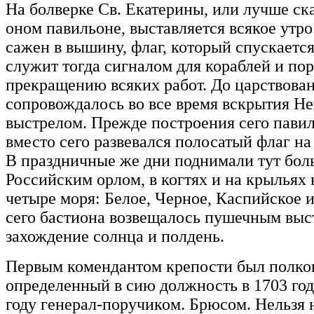
На болверке Св. Екатерины, или лучше ска
оном павильоне, выставляется всякое утр
сажен в вышину, флаг, который спускаетс
служит тогда сигналом для кораблей и по
прекращению всяких работ. До царствован
сопровождалось во все время вскрытия Н
выстрелом. Прежде построения сего павильо
вместо сего развевался полосатый флаг на
В праздничные же дни поднимали тут бол
Российским орлом, в когтях и на крыльях
четыре моря: Белое, Черное, Каспийское и
сего бастиона возвещалось пушечным выс
захождение солнца и полдень.
Первым комендантом крепости был полков
определенный в сию должность в 1703 год
году генерал-поручиком. Брюсом. Нельзя н