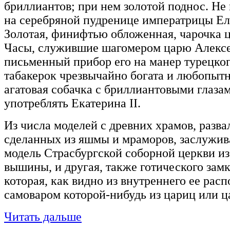
бриллиантов; при нем золотой поднос. Не
на серебряной пудренице императрицы Е
Золотая, финифтью обложенная, чарочка 
Часы, служившие шагомером царю Алекс
письменный прибор его на манер турецко
табакерок чрезвычайно богата и любопытн
агатовая собачка с бриллиантовыми глаза
употреблять Екатерина II.
Из числа моделей с древних храмов, разва
сделанных из яшмы и мраморов, заслужи
модель Страсбургской соборной церкви из
вышины, и другая, также готического зам
которая, как видно из внутреннего ее рас
самоваром которой-нибудь из цариц или ц
Читать дальше