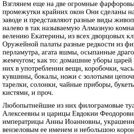
Взглянем еще на две огромные фарфоров
промежутки крайних окон Они сделаны н
заводе и представляют разные виды живо
налево в так называемую Алмазную комна
велению Екатерины, из всех дворцовых к
Оружейной палаты разные редкости из фи
перламутра, агата яшмы, осыпанные драг
жемчугом; как то: домашние уборы царей 
них в употреблении вещи, коробочки, часы
кувшины, бокалы, ножи с золотыми цепоч
тарелки, солонки, чайные приборы, буке
кистями, и проч.
Любопытнейшие из них филограмовые ту
Алексеевны и царицы Евдокии Феодоровн
императрицы Анны Иоанновны, украшенн
вензеловым ее именем и небольшою коро