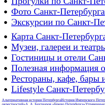
Прогулки по Санкт-Пет
Фото Санкт-Петербурга
Экскурсии по Санкт-Пе
Карта Санкт-Петербург
Музеи, галереи и театр
Гостиницы и отели Сан
Полезная информация о
Рестораны, кафе, бары 
Lifestyle Санкт-Петерб
Альтернативная история Петербурга
История Имперского Петер
окрестностей»
А. А. Бахтиаров «Брюхо Петербурга»
Утраченные