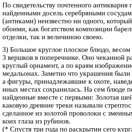
По свидетельству почтенного антиквария 
найденными досель серебряными сосудам
(антиками) неизвестно ни одного, который
обоими, как богатством композиции барел
отделки, так и величиною своею.
3) Большое круглое плоское блюдо, весом
3 вершков в поперечнике. Оно чеканной ра
круглый орнамент, а по краям изображени
медальонах. Заметно что украшения были
а фигуры, принадлежавшие к охоте, навед
иных местах сохранилась. На сем блюде п
найденные вместе с первыми: Золотая шей
каковую древние треки называли стрептос,
сделанное из золотой проволоки с змеины
коих глаза из рубинов.
(* Спустя три года по раскрытии сего кур