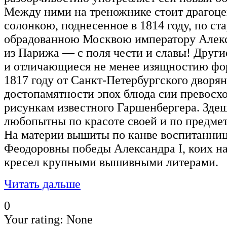
Между ними на треножнике стоит драгоце
солонкою, поднесенное в 1814 году, по с
обрадованною Москвою императору Алекс
из Парижа — с поля чести и славы! Други
и отличающиеся не менее изящностию фо
1817 году от Санкт-Петербургского дворян
достопамятности эпох блюда сии превосх
рисункам известного Гаршенбергера. Зде
любопытны по красоте своей и по предме
На материи вышиты по канве воспитанн
Феодоровны победы Александра I, коих на
кресел крупными вышивными литерами.
Читать дальше
0
Your rating:
None