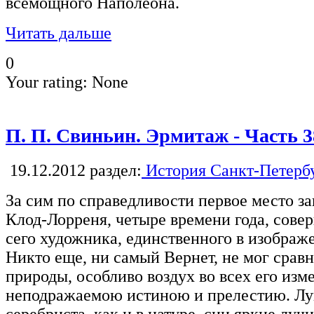
всемощного Наполеона.
Читать дальше
0
Your rating:
None
П. П. Свиньин. Эрмитаж - Часть 3
19.12.2012
раздел:
История Санкт-Петерб
За сим по справедливости первое место з
Клод-Лорреня, четыре времени года, сов
сего художника, единственного в изображ
Никто еще, ни самый Вернет, не мог сравн
природы, особливо воздух во всех его изм
неподражаемою истиною и прелестию. Лун
серебриста, как и в натуре, сии яркие луч