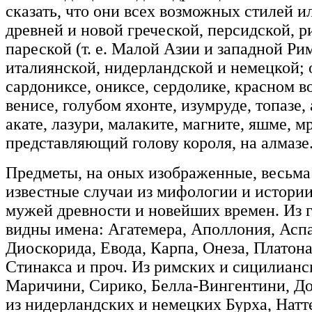
сказать, что они всех возможных стилей и
древней и новой греческой, персидской, 
пареской (т. е. Малой Азии и западной Р
италиянской, нидерландской и немецкой; 
сардониксе, ониксе, сердолике, красном в
венисе, голубом яхонте, изумруде, топазе,
акате, лазури, малаките, магните, яшме, м
представляющий голову короля, на алмазе
Предметы, на оных изображенные, весьма
известные случаи из мифологии и истории
мужей древности и новейших времен. Из 
видны имена: Агатемера, Аполлония, Аспа
Диоскорида, Евода, Карпа, Онеза, Платона
Стинакса и проч. Из римских и сицилианск
Маричини, Сирико, Белла-Вингентини, До
из нидерландских и немецких Бурха, Натте