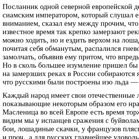
Посланник одной северной европейской де
сиамским императором, который слушал е
вниманием, сказал ему между прочим, что 
известное время так крепко замерзают рек
можно ходить, но и ездить верхом на лош
почитая себя обманутым, распалился гнев
замолчать, объявив ему притом, что впредь
Но в сколь большее изумление пришел бы о
на замерзших реках в России собираются 
что русскими были построены изо льда —
Каждый народ имеет свои отечественные 
показывающие некоторым образом его нра
Масленица во всей Европе есть время торж
видим мы у испанцев сражения с буйволам
бои, лошадиные скачки, у французов пляс
и проч., а для русских главнейшее удовол