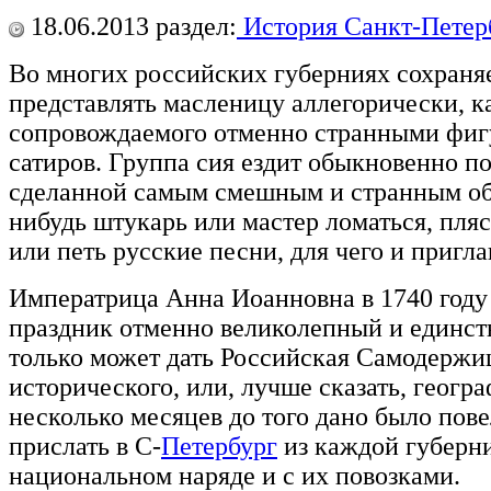
18.06.2013
раздел:
История Санкт-Петер
Во многих российских губерниях сохраня
представлять масленицу аллегорически, ка
сопровождаемого отменно странными фиг
сатиров. Группа сия ездит обыкновенно по
сделанной самым смешным и странным обр
нибудь штукарь или мастер ломаться, пляса
или петь русские песни, для чего и пригл
Императрица Анна Иоанновна в 1740 году
праздник отменно великолепный и единств
только может дать Российская Самодержиц
исторического, или, лучше сказать, геогр
несколько месяцев до того дано было пов
прислать в С-
Петербург
из каждой губерни
национальном наряде и с их повозками.