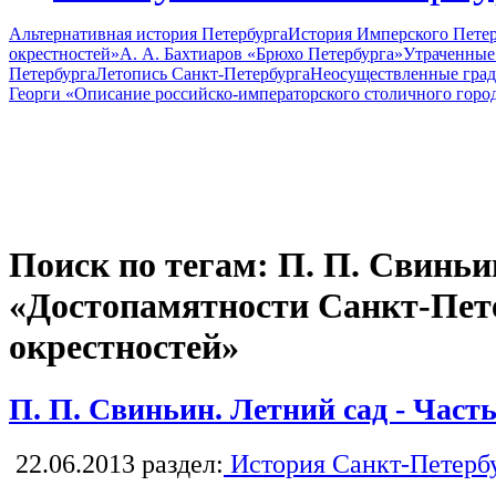
Альтернативная история Петербурга
История Имперского Петер
окрестностей»
А. А. Бахтиаров «Брюхо Петербурга»
Утраченные
Петербурга
Летопись Санкт-Петербурга
Неосуществленные град
Георги «Описание российско-императорского столичного горо
Поиск по тегам: П. П. Свиньи
«Достопамятности Санкт-Пете
окрестностей»
П. П. Свиньин. Летний сад - Часть
22.06.2013
раздел:
История Санкт-Петерб