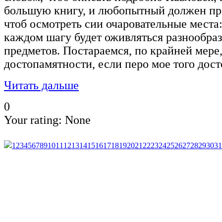
большую книгу, и любопытный должен про
чтоб осмотреть сии очаровательные места:
каждом шагу будет оживляться разнообра
предметов. Постараемся, по крайней мере,
достопамятности, если перо мое того дост
Читать дальше
0
Your rating:
None
1
2
3
4
5
6
7
8
9
10
11
12
13
14
15
16
17
18
19
20
21
22
23
24
25
26
27
28
29
30
31