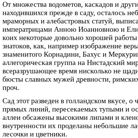
От множества водометов, каскадов и друг
находившихся прежде в саду, осталось не
мраморных и алебастровых статуй, выписа
императрицами Анною Иоанновною и Ели
коих некоторые довольно хорошей работы
знатоков, как, например изображение веры
знаменитого Корнадини, Бахус и Меркурий
аллегорическая группа на Нистадский мир
всеразрушающее время нисколько не щади
бюсты славных мужей древности, римских
проч.
Сад этот разведен в голландском вкусе, о
прямых линий, пересекаемых тупыми и о
аллеи обсажены высокими липами и клено
внутренности их проделаны небольшие ла
лесочки и цветники.