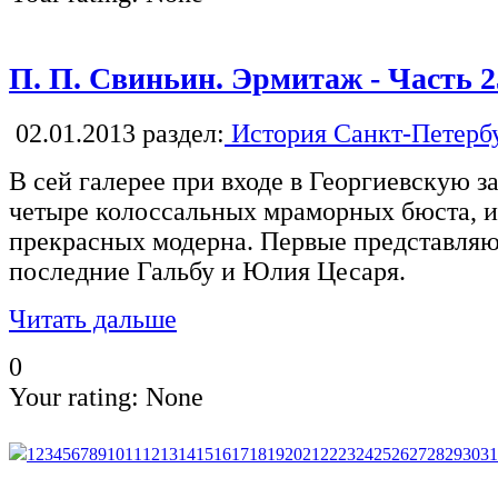
П. П. Свиньин. Эрмитаж - Часть 2
02.01.2013
раздел:
История Санкт-Петерб
В сей галерее при входе в Георгиевскую з
четыре колоссальных мраморных бюста, из
прекрасных модерна. Первые представляю
последние Гальбу и Юлия Цесаря.
Читать дальше
0
Your rating:
None
1
2
3
4
5
6
7
8
9
10
11
12
13
14
15
16
17
18
19
20
21
22
23
24
25
26
27
28
29
30
31