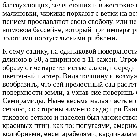
благоухающих, зеленеющих и в жестокие 
малиновки, чижики порхают с ветки на ве
пением прославляют свою свободу, или н
яшмовом бассейне, который при императр
золотыми португальскими рыбками.
К сему садику, на одинаковой поверхност
длиною в 50, а шириною в 11 сажен. Огро
образуют четыре тенистые аллеи, посреди
цветочный партер. Видя толщину и возмуж
вообразить, что сей прелестный сад растет
поверхности земли, а узнав сие поверишь
Семирамиды. Ныне весьма малая часть ег
сеткою, со стороны зимнего сада; при Ека
таковою сеткою и населен был множество
красивых птиц, как то: попугаями, амери
колибриями, енсепарабелями, кардиналами