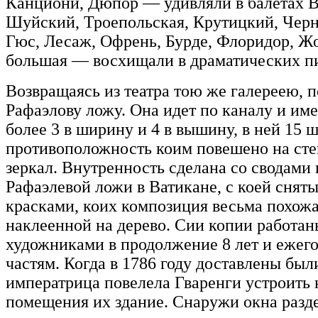
Канциони, Дюпор — удивляли в балетах В
Шуйский, Троепольская, Крутицкий, Черн
Гюс, Лесаж, Офрень, Бурде, Флоридор, Ж
большая — восхищали в драматических п
Возвращаясь из театра тою же галереею, 
Рафаэлову ложу. Она идет по каналу и име
более 3 в ширину и 4 в вышину, в ней 15 
противоположность коим повешено на сте
зеркал. Внутренность сделана со сводами
Рафаэлевой ложи в Ватикане, с коей снят
красками, коих композиция весьма похожа н
наклеенной на дерево. Сии копии работа
художниками в продолжение 8 лет и ежег
частям. Когда в 1786 году доставлены был
императрица повелела Гваренги устроить 
помещения их здание. Снаружи окна разд