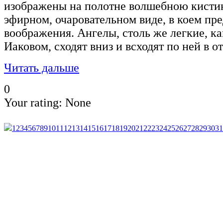
изображены на полотне волшебною кисти
эфирном, очаровательном виде, в коем пр
воображения. Ангелы, столь же легкие, ка
Иаковом, сходят вниз и всходят по ней в о
Читать дальше
0
Your rating:
None
1
2
3
4
5
6
7
8
9
10
11
12
13
14
15
16
17
18
19
20
21
22
23
24
25
26
27
28
29
30
31