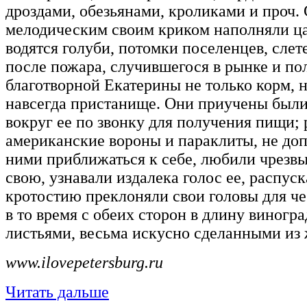
дроздами, обезьянами, кроликами и проч.
мелодическим своим криком наполняли ца
водятся голуби, потомки поселенцев, сле
после пожара, случившегося в рынке и по
благотворной Екатерины не только корм, 
навсегда пристанище. Они приучены был
вокруг ее по звонку для получения пищи;
американские вороны и параклиты, не до
ними приближаться к себе, любили чрез
свою, узнавали издалека голос ее, распус
кротостию преклоняли свои головы для че
в то время с обеих сторон в длину виногр
листьями, весьма искусно сделанными из 
www.ilovepetersburg.ru
Читать дальше