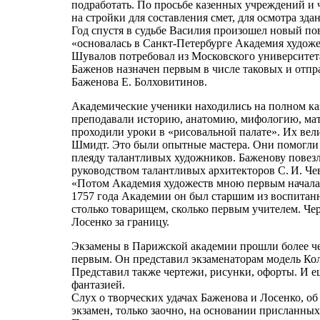
подработать. По просьбе казенных учреждений и ч
на стройки для составления смет, для осмотра зд
Год спустя в судьбе Василия произошел новый пов
«основалась в Санкт-Петербурге Академия худож
Шувалов потребовал из Московского университет
Баженов назначен первым в числе таковых и отпр
Баженова Е. Болховитинов.
Академические ученики находились на полном ка
преподавали историю, анатомию, мифологию, мат
проходили уроки в «рисовальной палате». Их вел
Шмидт. Это были опытные мастера. Они помогли
плеяду талантливых художников. Баженову повезл
руководством талантливых архитекторов С. И. Че
«Потом Академия художеств мною первым началас
1757 года Академии он был старшим из воспитанн
столько товарищем, сколько первым учителем. Че
Лосенко за границу.
Экзамены в Парижской академии прошли более че
первым. Он представил экзаменаторам модель Ко
Представил также чертежи, рисунки, офорты. И 
фантазией.
Слух о творческих удачах Баженова и Лосенко, об
экзамен, только заочно, на основании присланны