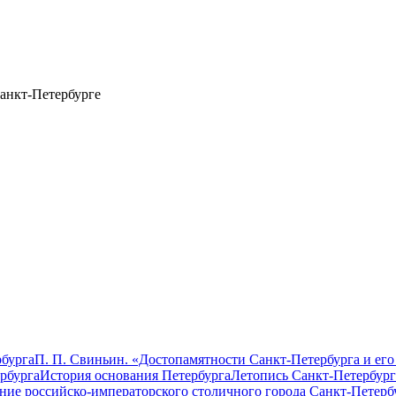
анкт-Петербурге
бурга
П. П. Свиньин. «Достопамятности Санкт-Петербурга и его
рбурга
История основания Петербурга
Летопись Санкт-Петербург
ание российско-императорского столичного города Санкт-Петерб