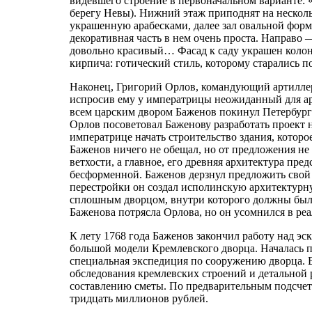
видевшего строение в первоначальном варианте: 
берегу Невы). Нижний этаж приподнят на нескол
украшенную арабесками, далее зал овальной форм
декоративная часть в нем очень проста. Направо 
довольно красивый… Фасад к саду украшен колонн
кирпича: готический стиль, которому старались п
Наконец, Григорий Орлов, командующий артиллер
испросив ему у императрицы неожиданный для ар
всем царским двором Баженов покинул Петербург 
Орлов посоветовал Баженову разработать проект 
императрице начать строительство здания, которо
Баженов ничего не обещал, но от предложения не 
ветхости, а главное, его древняя архитектура пр
бесформенной. Баженов дерзнул предложить свой
перестройки он создал исполинскую архитектурн
сплошным дворцом, внутри которого должны были
Баженова потрясла Орлова, но он усомнился в ре
К лету 1768 года Баженов закончил работу над эс
большой модели Кремлевского дворца. Началась п
специальная экспедиция по сооружению дворца. 
обследования кремлевских строений и детальной 
составлению сметы. По предварительным подсчета
тридцать миллионов рублей.