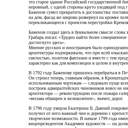
это старое здание Российской государственной би
неровный, с одной стороны круто уходящий под г
Баженов сумел превратить в достоинства: постави
на дом, фасад же широко развернул на кромке хо
перекликающееся с проектом перестройки Кремля
Баженов создал здесь в буквальном смысле слова 
Грабарь писал: «Трудно найти более совершенное 
достигнуто здесь».
Мнение русских и иностранцев было единодушное
архитектуры подчеркивали, что при всей изыска
смелостью, полетом фантазии и вместе с тем про
характерно как для композиции в целом и внутр
В 1792 году Баженову пришлось перебраться в Пе
Он строил теперь, главным образом, в Кронштадте:
использованным чертежам — следовало пуще всего
построек адмиралтейских чиновников вовсе не и
архитектора — реконструкцию после пожара галер
«весьма обширен и великолепен», значит, дорог.
В 1796 году умерла Екатерина II. Давний покров
получил от него важный чин и деревню с крепо
творческие возможности. В начале 1799 года импе
вицепрезидентом Академии художеств — на должн