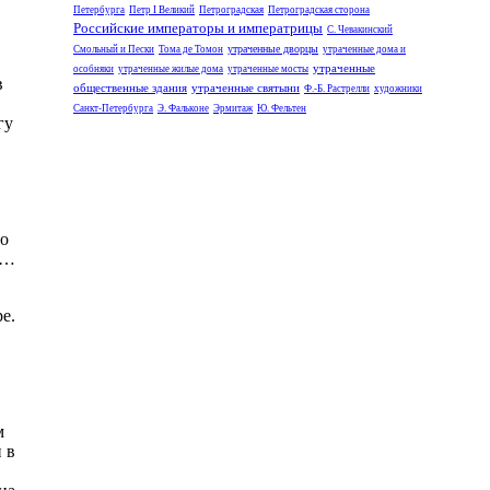
Петербурга
Петр I Великий
Петроградская
Петроградская сторона
Российские императоры и императрицы
С. Чевакинский
утраченные дворцы
Смольный и Пески
Тома де Томон
утраченные дома и
утраченные
особняки
утраченные жилые дома
утраченные мосты
в
общественные здания
утраченные святыни
Ф.-Б. Растрелли
художники
Санкт-Петербурга
Э. Фальконе
Эрмитаж
Ю. Фельтен
гу
го
т…
е.
м
 в