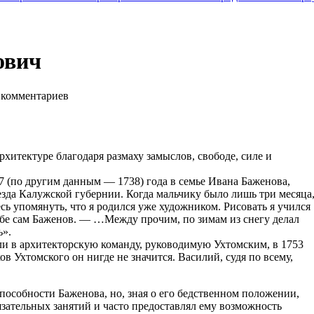
ович
комментариев
хитектуре благодаря размаху замыслов, свободе, силе и
 (по другим данным — 1738) года в семье Ивана Баженова,
зда Калужской губернии. Когда мальчику было лишь три месяца
есь упомянуть, что я родился уже художником. Рисовать я учился
 себе сам Баженов. — …Между прочим, по зимам из снегу делал
ь».
ли в архитекторскую команду, руководимую Ухтомским, в 1753
ов Ухтомского он нигде не значится. Василий, судя по всему,
особности Баженова, но, зная о его бедственном положении,
язательных занятий и часто предоставлял ему возможность