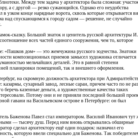
блиотеки. Между тем задача у архитектора была сложная: участо
ору, а с другой — резко сужающийся. Однако его неудобства
л в узком конце нарядные ворота, сквозь которые открывается в
лма над спускающимся к городу садом — решение, не случайно
.
замок-сказку. Большой знаток и ценитель русской архитектуры И.
соотношение всех частей единого сооружения, чем то, которое
: «Пашков дом» — это жемчужина русского зодчества. Знатоки
нности композиционных приемов замысел художника отличается
думанностью мельчайших деталей. Это в равной степени
енней планировки помещений, так и внешнего оформления.
тербург, на скромную должность архитектора при Адмиралтейств
 казармы, сухарный завод, лесные сараи, причем часто по не ра
 беречь казенные деньги, а художественные качества таких
нтересовали. Потому они и не приняли последний большой прое
ной гавани на Васильевском острове в Петербурге: он был
итель Баженова Павел стал императором. Василий Иванович тут 
стными — тысячу душ. Перед ним вновь открывались обширные
ратор сделал архитектору ещё один подарок: назначил его
ость, которую ввели специально для Баженова. Так победителе