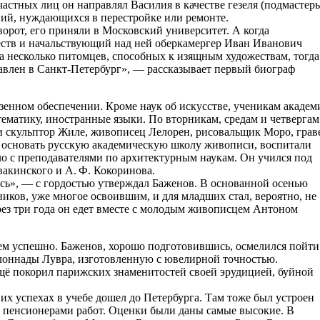
астных лиц он направлял Василия в качестве гезеля (подмастерь
аний, нуждающихся в перестройке или ремонте.
орот, его приняли в Московский университет. А когда
еств и начальствующий над ней оберкамергер Иван Иванович
а несколько питомцев, способных к изящным художествам, тогда
авлен в Санкт-Петербург», — рассказывает первый биограф
зенном обеспечении. Кроме наук об искусстве, ученикам академ
ематику, иностранные языки. По вторникам, средам и четвергам
и скульптор Жиле, живописец Лелорен, рисовальщик Моро, грав
 основать русскую академическую школу живописи, воспитали
о с преподавателями по архитектурным наукам. Он учился под
вакинского и А. Ф. Кокоринова.
ь», — с гордостью утверждал Баженов. В основанной осенью
иков, уже многое освоившим, и для младших стал, вероятно, не
рез три года он едет вместе с молодым живописцем Антоном
м успешно. Баженов, хорошо подготовившись, осмелился пойти
лоннады Лувра, изготовленную с ювелирной точностью.
ещё покорил парижских знаменитостей своей эрудицией, буйной
 их успехах в учебе дошел до Петербурга. Там тоже был устроен
х пенсионерами работ. Оценки были даны самые высокие. В