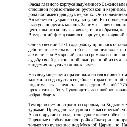
Фасад главного корпуса задуманного Баженовым 
сплошной горизонтальной рустовкой и карнизом. 
рода постамент для двух верхних. Они объединен
Антаблемент украшен скульптурой. Его поддержи
выступа по десять колонн. За ними — двухколонн
центрального корпуса являлся, таким образом, к
Внутренний фасад главного корпуса, выходящий в
Однако весной 1771 года работу пришлось остано
действенные меры властей вызвали недовольство
архиепископ Амвросий, толпа громила его покои в
судьбу своей драгоценной, выстроенной из сухого 
эпидемия же утихла лишь к зиме.
На следующее лето праздником начался новый эт
заложили год спустя в ещё более торжественной 
поднималась — недоставало средств. Весной 1775 
прекратить работу. Руководить засыпкой котлован
избран будет».
Тем временем он строил за городом, на Ходынско
турками. Причудливые здания неклассической, у
Азов и другие города, отошедшие после победы к
Нарядные необычные постройки Екатерине понрав
только что купленное под Москвой Царицыно. На