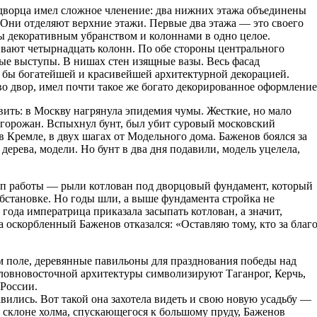
дворца имел сложное членение: два нижних этажа объединены
Они отделяют верхние этажи. Первые два этажа — это своего
ы декоративным убранством и колоннами в одно целое.
вают четырнадцать колонн. По обе стороны центрального
ые выступы. В нишах стен изящные вазы. Весь фасад
ак бы богатейшей и красивейшей архитектурной декорацией.
о двор, имел почти такое же богато декорированное оформление
вить: в Москву нагрянула эпидемия чумы. Жесткие, но мало
 горожан. Вспыхнул бунт, был убит суровый московский
 Кремле, в двух шагах от Модельного дома. Баженов боялся за
дерева, модели. Но бунт в два дня подавили, модель уцелела,
ап работы — рыли котлован под дворцовый фундамент, который
обстановке. Но годы шли, а выше фундамента стройка не
года императрица приказала засыпать котлован, а значит,
а оскорбленный Баженов отказался: «Оставляю тому, кто за благ
м поле, деревянные павильоны для празднования победы над
словновосточной архитектуры символизируют Таганрог, Керчь,
 России.
ились. Вот такой она захотела видеть и свою новую усадьбу —
 склоне холма, спускающегося к большому пруду, Баженов