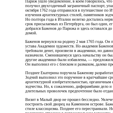
Париж ушло уведомление, в коем говорилось, что
получил двухгодичный заграничный паспорт, упак
октября 1762 года отправился в путешествие по И
изучения архитектурных стилей, памятников зодч
Но полтора года в Италии нелегко достались нерв
срок присылаемых из Петербурга, он был один, е
добрался Баженов до Парижа и здесь оставался до 
домой.
Баженов вернулся на родину 2 мая 1765 года. Он 
устава Академии художеств. Но академия Бажено
требовали денег, произвели в академики, но давн
назначили. Сменившемуся здесь начальству он бы
другие академики были избавлены, — предложили
Он выполнил его с блеском и размахом, далеко п
Позднее Екатерина поручила Баженову разработа
Зодчий выполнил это поручение в кратчайшие ср
архитектурной изобретательностью, органичным
зодчества. Но, к сожалению, дифирамбами дело и
длительных проволочек предпочтение было отдан
Визит в Малый двор не прошел бесследно. Увлече
построить свой дворец на Каменном острове. Баж
стиле классицизма. Позднее его перестраивали. Н