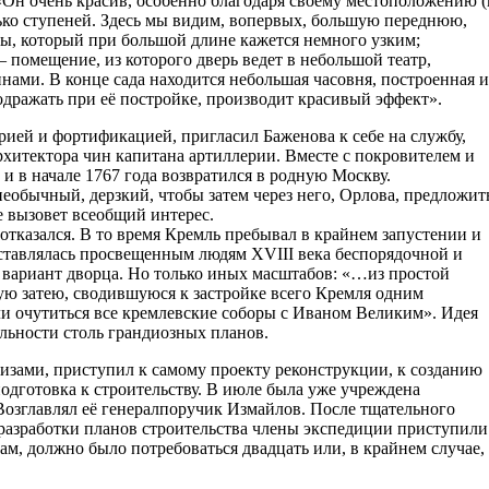
«Он очень красив, особенно благодаря своему местоположению (
ько ступеней. Здесь мы видим, вопервых, большую переднюю,
ы, который при большой длине кажется немного узким;
— помещение, из которого дверь ведет в небольшой театр,
ами. В конце сада находится небольшая часовня, построенная и
одражать при её постройке, производит красивый эффект».
ией и фортификацией, пригласил Баженова к себе на службу,
хитектора чин капитана артиллерии. Вместе с покровителем и
и в начале 1767 года возвратился в родную Москву.
необычный, дерзкий, чтобы затем через него, Орлова, предложит
е вызовет всеобщий интерес.
отказался. В то время Кремль пребывал в крайнем запустении и
едставлялась просвещенным людям XVIII века беспорядочной и
 вариант дворца. Но только иных масштабов: «…из простой
ую затею, сводившуюся к застройке всего Кремля одним
 очутиться все кремлевские соборы с Иваном Великим». Идея
альности столь грандиозных планов.
кизами, приступил к самому проекту реконструкции, к созданию
одготовка к строительству. В июле была уже учреждена
Возглавлял её генералпоручик Измайлов. После тщательного
разработки планов строительства члены экспедиции приступили
м, должно было потребоваться двадцать или, в крайнем случае,