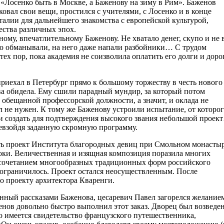
 «Лосенко быть в Москве, а Баженову на зиму в Рим». Баженов
овал свои вещи, простился с учителями, с Лосенко и в конце
талии для дальнейшего знакомства с европейской культурой,
ества различных эпох.
ному, впечатлительному Баженову. Не хватало денег, скупо и не 
го обманывали, на него даже напали разбойники… С трудом
тех пор, пока академия не соизволила оплатить его долги и доро
приехал в Петербург прямо к большому торжеству в честь нового
ва обидела. Ему сшили парадный мундир, за который потом
о обещанной профессорской должности, а значит, и оклада не
л не нужен. К тому же Баженову устроили испытание, от которо
 создать для подтверждения высокого звания небольшой проек
ревзойдя заданную скромную программу.
ть проект Института благородных девиц при Смольном монастыр
оки. Величественная и изящная композиция поразила многих
 сочетанием многообразных традиционных форм российского
 ограничилось. Проект остался неосуществленным. После
о проекту архитектора Кваренги.
нный рассказами Баженова, цесаревич Павел загорелся желание
енов довольно быстро выполнил этот заказ. Дворец был возведен
о имеется свидетельство французского путешественника,