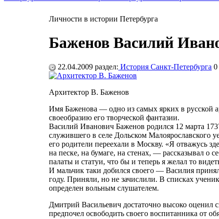
Личности в истории Петербурга
Баженов Василий Иван
22.04.2009
раздел:
История Санкт-Петербурга
0
Архитектор В. Баженов
Имя Баженова — одно из самых ярких в русской ар
своеобразию его творческой фантазии.
Василий Иванович Баженов родился 12 марта 1737
служившего в селе Дольском Малоярославского уе
его родители переехали в Москву. «Я отважусь зд
на песке, на бумаге, на стенах, — рассказывал о
палаты и статуи, что бы и теперь я желал то видет
И мальчик таки добился своего — Василия приня
году. Приняли, но не зачислили. В списках ученик
определен вольным слушателем.
Дмитрий Васильевич достаточно высоко оценил сп
предпочел освободить своего воспитанника от об