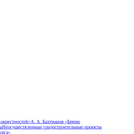
 окрестностей»
А. А. Бахтиаров «Брюхо
а
Неосуществленные градостроительные проекты
урга»