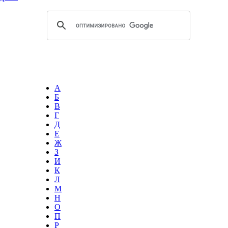
А
Б
В
Г
Д
Е
,
Ж
З
И
К
Л
М
Н
О
П
Р