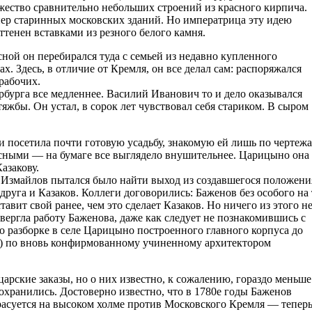
ожество сравнительно небольших строений из красного кирпича.
нер старинных московских зданий. Но императрица эту идею
ттенен вставками из резного белого камня.
ной он перебирался туда с семьей из недавно купленного
х. Здесь, в отличие от Кремля, он все делал сам: распоряжался
рабочих.
ербурга все медленнее. Василий Иванович то и дело оказывался
яжбы. Он устал, в сорок лет чувствовал себя стариком. В сыром
и посетила почти готовую усадьбу, знакомую ей лишь по чертежа
сными — на бумаге все выглядело внушительнее. Царицыно она
азакову.
 Измайлов пытался было найти выход из создавшегося положени
друга и Казаков. Коллеги договорились: Баженов без особого на 
авит свой ранее, чем это сделает Казаков. Но ничего из этого н
твергла работу Баженова, даже как следует не познакомившись с
о разборке в селе Царицыно построенного главного корпуса до
ия) по вновь конфирмованному учиненному архитектором
рские заказы, но о них известно, к сожалению, гораздо меньше
сохранились. Достоверно известно, что в 1780е годы Баженов
красуется на высоком холме против Московского Кремля — тепер