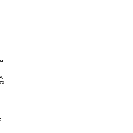
м.
я,
то
е
:
ь