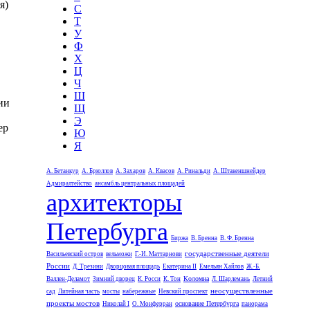
я)
С
Т
У
Ф
Х
Ц
Ч
Ш
ии
Щ
Э
ер
Ю
Я
А. Бетанкур
А. Брюллов
А. Захаров
А. Квасов
А. Ринальди
А. Штакеншнейдер
Адмиралтейство
ансамбль центральных площадей
архитекторы
Петербурга
Биржа
В. Бренна
В. Ф. Бренна
государственные деятели
Васильевский остров
вельможи
Г.-И. Маттарнови
России
Д. Трезини
Дворцовая площадь
Екатерина II
Емельян Хайлов
Ж.-Б.
Коломна
Валлен-Деламот
Зимний дворец
К. Росси
К. Тон
Л. Шарлемань
Летний
неосуществленные
сад
Литейная часть
мосты
набережные
Невский проспект
проекты мостов
основание Петербурга
Николай I
О. Монферран
панорама