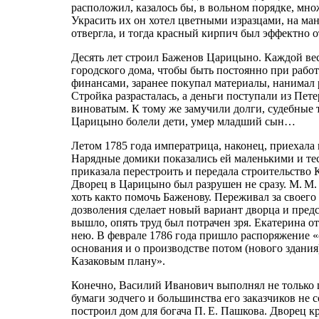
расположил, казалось бы, в вольном порядке, мн
Украсить их он хотел цветными изразцами, на ма
отвергла, и тогда красный кирпич был эффектно о
Десять лет строил Баженов Царицыно. Каждой вес
городского дома, чтобы быть постоянно при работа
финансами, заранее покупал материалы, нанимал 
Стройка разрасталась, а деньги поступали из Пет
виноватым. К тому же замучили долги, судебные т
Царицыно болели дети, умер младший сын…
Летом 1785 года императрица, наконец, приехала 
Нарядные домики показались ей маленькими и те
приказала перестроить и передала строительство К
Дворец в Царицыно был разрушен не сразу. М. М.
хоть както помочь Баженову. Переживал за своего 
дозволения сделает новый вариант дворца и предст
вышло, опять труд был потрачен зря. Екатерина о
нею. В феврале 1786 года пришло распоряжение «
основания и о производстве потом (нового здан
Казаковым плану».
Конечно, Василий Иванович выполнял не только ца
бумаги зодчего и большинства его заказчиков не 
построил дом для богача П. Е. Пашкова. Дворец 