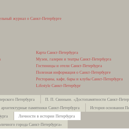
ельный журнал о Санкт-Петербурге
Карта Санкт-Петербурга
а
Музеи, галереи и театры Санкт-Петербурга
Гостиницы и отели Санкт-Петербурга
Полезная информация о Санкт-Петербурге
Рестораны, кафе, бары и клубы Санкт-Петербурга
Lifestyle Санкт-Петербург
ерского Петербурга
П. П. Свиньин. «Достопамятности Санкт-Петерб
 архитектурные памятники Санкт-Петербурга
История основания Пе
урга
Личности в истории Петербурга
оличного города Санкт-Петербурга»