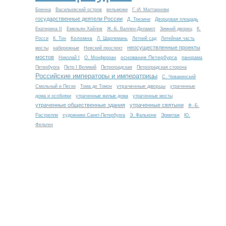
Бренна
Васильевский остров
вельможи
Г.-И. Маттарнови
государственные деятели России
Д. Трезини
Дворцовая площадь
Екатерина II
Емельян Хайлов
Ж.-Б. Валлен-Деламот
Зимний дворец
К.
Коломна
Росси
К. Тон
Л. Шарлемань
Летний сад
Литейная часть
неосуществленные проекты
мосты
набережные
Невский проспект
мостов
основание Петербурга
Николай I
О. Монферран
панорама
Петербурга
Петр I Великий
Петроградская
Петроградская сторона
Российские императоры и императрицы
С. Чевакинский
утраченные дворцы
Смольный и Пески
Тома де Томон
утраченные
дома и особняки
утраченные жилые дома
утраченные мосты
утраченные общественные здания
утраченные святыни
Ф.-Б.
Растрелли
художники Санкт-Петербурга
Э. Фальконе
Эрмитаж
Ю.
Фельтен