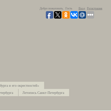
Добро пожаловать,
Гость
Вход
Регистрация
урга и его окрестностей»
тербурга
Летопись Санкт-Петербурга