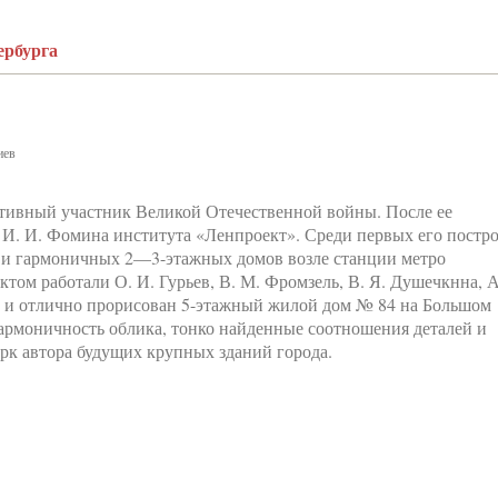
ербурга
иев
Активный участник Великой Отечественной войны. После ее
и И. И. Фомина института «Ленпроект». Среди первых его постр
х и гармоничных 2—3-этажных домов возле станции метро
том работали О. И. Гурьев, В. М. Фромзель, В. Я. Душечкнна, А
ен и отлично прорисован 5-этажный жилой дом № 84 на Большом
гармоничность облика, тонко найденные соотношения деталей и
ерк автора будущих крупных зданий города.