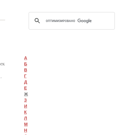
А
оек
Б
В
.
Г
Д
Е
Ж
З
И
К
Л
М
Н