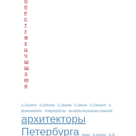
О
П
Р
С
Т
У
Ф
Х
Ц
Ч
Ш
Щ
Э
Ю
Я
А. Бетанкур
А. Брюллов
А. Захаров
А. Квасов
А. Ринальди
А.
Штакеншнейдер
Адмиралтейство
ансамбль центральных площадей
архитекторы
Петербурга
Биржа
В. Бренна
В. Ф.