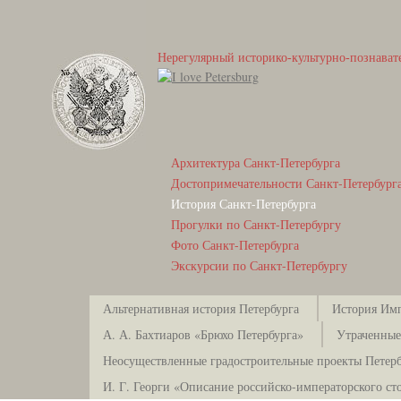
Нерегулярный историко-культурно-познават
Архитектура Санкт-Петербурга
Достопримечательности Санкт-Петербург
История Санкт-Петербурга
Прогулки по Санкт-Петербургу
Фото Санкт-Петербурга
Экскурсии по Санкт-Петербургу
Альтернативная история Петербурга
История Имп
А. А. Бахтиаров «Брюхо Петербурга»
Утраченные
Неосуществленные градостроительные проекты Петерб
И. Г. Георги «Описание российско-императорского ст