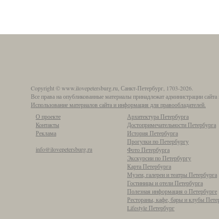
Copyright © www.ilovepetersburg.ru, Санкт-Петербург, 1703-2026.
Все права на опубликованные материалы принадлежат администрации сайта 
Использование материалов сайта и информация для правообладателей.
О проекте
Архитектура Петербурга
Контакты
Достопримечательности Петербурга
Реклама
История Петербурга
Прогулки по Петербургу
info@ilovepetersburg.ru
Фото Петербурга
Экскурсии по Петербургу
Карта Петербурга
Музеи, галереи и театры Петербурга
Гостиницы и отели Петербурга
Полезная информация о Петербурге
Рестораны, кафе, бары и клубы Пете
Lifestyle Петербург