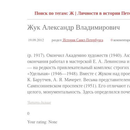
Поиск по тегам: Ж | Личности в истории Пет
Жук Александр Владимирович
19.09.2012
раздел:
История Санкт-Петербурга
0
комментар
(р. 1917). Окончил Академию художеств (1940). 
окончания работал в мастерской Е. А. Левинсона 
— на редкость привлекательный комплекс строги
«Удельная» (1946—1948). Вместе с Жуком над проек
К. Барутчев, А. Я. Мачерет. Весьма представител
Сампсониевском проспекте (1951). Его отличают 
целого, монументальность. Здесь определился поч
Читать дальше
0
Your rating:
None