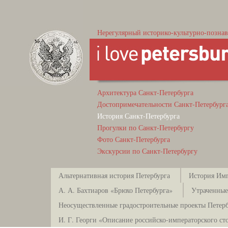
Нерегулярный историко-культурно-познав
Архитектура Санкт-Петербурга
Достопримечательности Санкт-Петербург
История Санкт-Петербурга
Прогулки по Санкт-Петербургу
Фото Санкт-Петербурга
Экскурсии по Санкт-Петербургу
Альтернативная история Петербурга
История Имп
А. А. Бахтиаров «Брюхо Петербурга»
Утраченные
Неосуществленные градостроительные проекты Петерб
И. Г. Георги «Описание российско-императорского ст