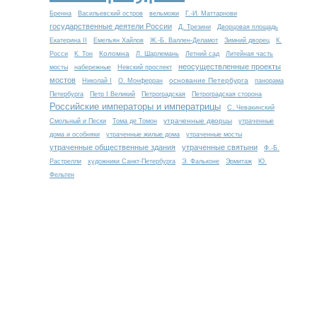
Бренна
Васильевский остров
вельможи
Г.-И. Маттарнови
государственные деятели России
Д. Трезини
Дворцовая площадь
Екатерина II
Емельян Хайлов
Ж.-Б. Валлен-Деламот
Зимний дворец
К.
Коломна
Росси
К. Тон
Л. Шарлемань
Летний сад
Литейная часть
неосуществленные проекты
мосты
набережные
Невский проспект
мостов
основание Петербурга
Николай I
О. Монферран
панорама
Петербурга
Петр I Великий
Петроградская
Петроградская сторона
Российские императоры и императрицы
С. Чевакинский
утраченные дворцы
Смольный и Пески
Тома де Томон
утраченные
дома и особняки
утраченные жилые дома
утраченные мосты
утраченные общественные здания
утраченные святыни
Ф.-Б.
Растрелли
художники Санкт-Петербурга
Э. Фальконе
Эрмитаж
Ю.
Фельтен