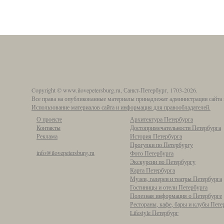
Copyright © www.ilovepetersburg.ru, Санкт-Петербург, 1703-2026.
Все права на опубликованные материалы принадлежат администрации сайта 
Использование материалов сайта и информация для правообладателей.
О проекте
Архитектура Петербурга
Контакты
Достопримечательности Петербурга
Реклама
История Петербурга
Прогулки по Петербургу
info@ilovepetersburg.ru
Фото Петербурга
Экскурсии по Петербургу
Карта Петербурга
Музеи, галереи и театры Петербурга
Гостиницы и отели Петербурга
Полезная информация о Петербурге
Рестораны, кафе, бары и клубы Пете
Lifestyle Петербург