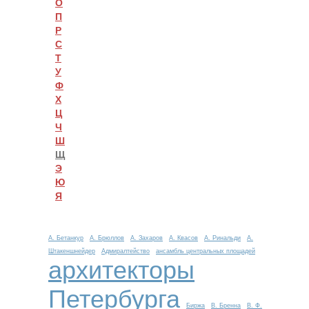
О
П
Р
С
Т
У
Ф
Х
Ц
Ч
Ш
Щ
Э
Ю
Я
А. Бетанкур
А. Брюллов
А. Захаров
А. Квасов
А. Ринальди
А.
Штакеншнейдер
Адмиралтейство
ансамбль центральных площадей
архитекторы
Петербурга
Биржа
В. Бренна
В. Ф.