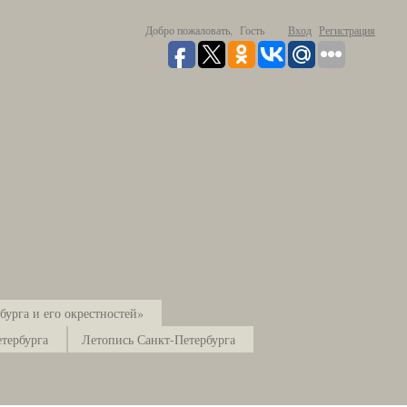
Добро пожаловать,
Гость
Вход
Регистрация
урга и его окрестностей»
тербурга
Летопись Санкт-Петербурга