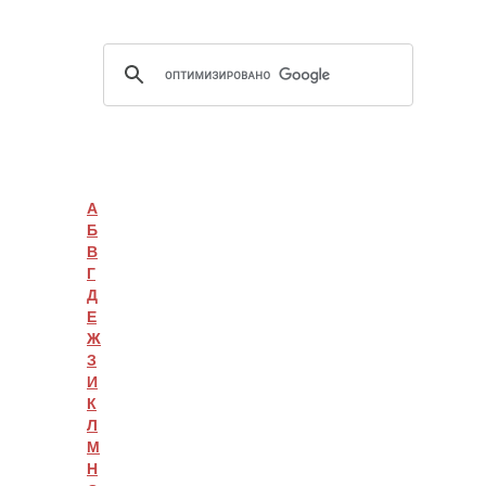
А
Б
В
Г
Д
Е
Ж
З
И
К
Л
М
Н