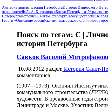
Альтернативная история Петербурга
История Имперского Петер
окрестностей»
А. А. Бахтиаров «Брюхо Петербурга»
Утраченные
Петербурга
Летопись Санкт-Петербурга
Неосуществленные град
Георги «Описание российско-императорского столичного горо
Поиск по тегам: С | Личн
истории Петербурга
Савков Василий Митрофанов
10.08.2012
раздел:
История Санкт-Пе
комментариев
(1907—1978). Окончил Институт инж
коммунального строительства (ЛИИК
художеств. В предвоенные годы стро
Ленинграде и Москве. Участник Вели