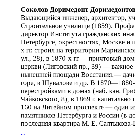
Соколов Доримедонт Доримедонто
Выдающийся инженер, архитектор, у
Строительное училище (1859). Профе
директор Института гражданских инже
Петербурге, окрестностях, Москве и 
х гг. строил на территории Мариииско
ул., 28), в 1870-х гг.— причтовый до
церкви (Лиговский пр., 39) — важное 
нынешней площади Восстания,— дачи
горе, в Шувалове и др. В 1870—1880-х
перестройками в домах (наб. кан. Гриб
Чайковского, 8), в 1869 г. капитальн
160 на Литейном проспекте — один и
памятников Петербурга и России (в 
последняя квартира М. Е. Салтыкова