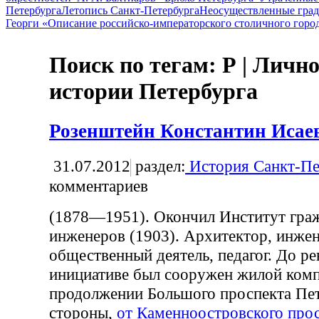
Петербурга
Летопись Санкт-Петербурга
Неосуществленные град
Георги «Описание российско-императорского столичного горо
Поиск по тегам: Р | Лично
истории Петербурга
Розенштейн Константин Исае
31.07.2012
раздел:
История Санкт-Пе
комментариев
(1878—1951). Окончил Институт гра
инженеров (1903). Архитектор, инжен
общественный деятель, педагог. До р
инициативе был сооружен жилой комп
продолжении Большого проспекта Пе
стороны,
от Каменноостровского прос