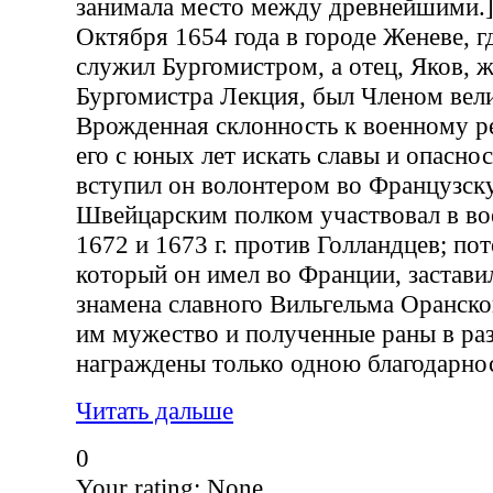
занимала место между древнейшими.]
Октября 1654 года в городе Женеве, гд
служил Бургомистром, а отец, Яков, 
Бургомистра Лекция, был Членом вели
Врожденная склонность к военному р
его с юных лет искать славы и опаснос
вступил он волонтером во Французск
Швейцарским полком участвовал в во
1672 и 1673 г. против Голландцев; по
который он имел во Франции, заставил
знамена славного Вильгельма Оранско
им мужество и полученные раны в ра
награждены только одною благодарно
Читать дальше
0
Your rating:
None