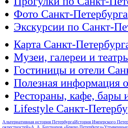
Прогулки по Санкт-Пет
Фото Санкт-Петербурга
Экскурсии по Санкт-Пе
Карта Санкт-Петербург
Музеи, галереи и театр
Гостиницы и отели Сан
Полезная информация о
Рестораны, кафе, бары 
Lifestyle Санкт-Петерб
Альтернативная история Петербурга
История Имперского Петер
окрестностей»
А. А. Бахтиаров «Брюхо Петербурга»
Утраченные