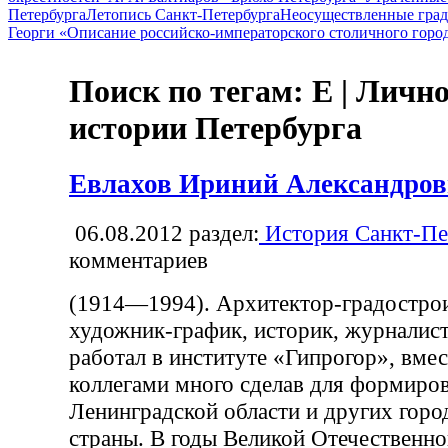
Петербурга
Летопись Санкт-Петербурга
Неосуществленные град
Георги «Описание российско-императорского столичного горо
Поиск по тегам: Е | Лично
истории Петербурга
Евлахов Ириний Александро
06.08.2012
раздел:
История Санкт-Пе
комментариев
(1914—1994). Архитектор-градострои
художник-график, историк, журналист
работал в институте «Гипрогор», вмес
коллегами много сделав для формиро
Ленинградской области и других горо
страны. В годы Великой Отечественн